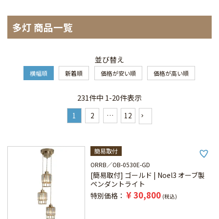
多灯 商品一覧
並び替え
横幅順
新着順
価格が安い順
価格が高い順
231
件中
1
-
20
件表示
1
2
…
12
簡易取付
ORRB
OB-0530E-GD
[簡易取付] ゴールド | Noel3 オーブ製
ペンダントライト
¥
30,800
特別価格
税込