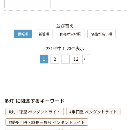
並び替え
横幅順
新着順
価格が安い順
価格が高い順
231
件中
1
-
20
件表示
1
2
…
12
多灯 に関連するキーワード
丸・球型 ペンダントライト
半円型 ペンダントライト
縦長半円・縦長三角形 ペンダントライト