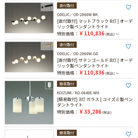
直付取付
ODELIC
OD-2060W-BK
[直付取付] マットブラック 8灯 | オーデ
リック製ペンダントライト
¥
110,836
特別価格
税込
〜
直付取付
ODELIC
OD-2060W-GD
[直付取付] サテンゴールド 8灯 | オーデ
リック製ペンダントライト
¥
110,836
特別価格
税込
〜
簡易取付
KOIZUMI
KO-0640E-WH
[簡易取付] 3灯 ガラス | コイズミ製ペン
ダントライト
¥
33,286
特別価格
税込
簡易取付