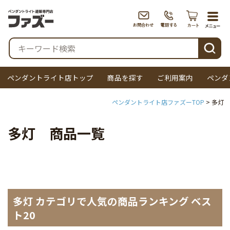
togg
navi
検索
ペンダントライト店トップ
商品を探す
ご利用案内
ペンダ
ペンダントライト店ファズーTOP
多灯
多灯 商品一覧
多灯 カテゴリで人気の商品ランキング ベス
ト20