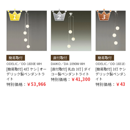
簡易取付
直付取付
簡易取付
ODELIC
OD-1830E-WH
DAIKO
DA-1090W-WH
ODELIC
OD-1831E-W
[簡易取付] 4灯 ケシ | オー
[直付取付] 乳白 3灯 | ダイ
[簡易取付] 3灯 ケシ |
デリック製ペンダントラ
コー製ペンダントライト
デリック製ペンダン
41,300
イト
特別価格：
イト
53,966
43,6
特別価格：
特別価格：