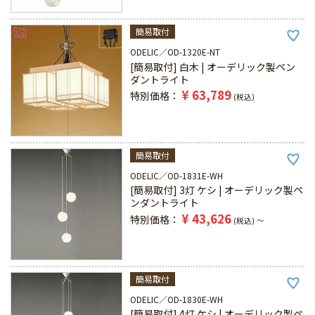
簡易取付
ODELIC
OD-1320E-NT
[簡易取付] 白木 | オーデリック製ペン
ダントライト
¥
63,789
特別価格
税込
簡易取付
ODELIC
OD-1831E-WH
[簡易取付] 3灯 ケシ | オーデリック製ペ
ンダントライト
¥
43,626
特別価格
税込
〜
簡易取付
ODELIC
OD-1830E-WH
[簡易取付] 4灯 ケシ | オーデリック製ペ