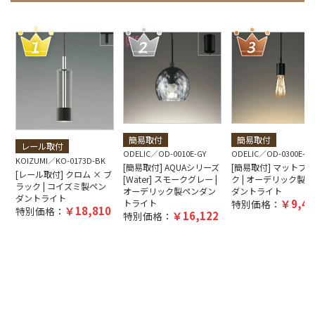
簡易取付
簡易取付
レール取付
ODELIC
OD-0010E-GY
ODELIC
OD-0300E-B
KOIZUMI
KO-0173D-BK
[簡易取付] AQUAシリーズ
[簡易取付] マットブ
[レール取付] クロム × ブ
[Water] スモークグレー |
ク | オーデリック製ペ
ラック | コイズミ製ペン
オーデリック製ペンダン
ダントライト
ダントライト
9,40
トライト
特別価格：
18,810
特別価格：
16,122
特別価格：