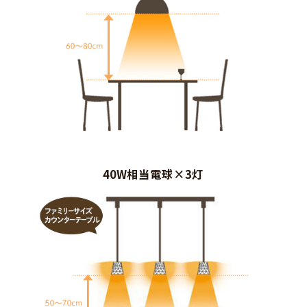
40W相当電球×3灯