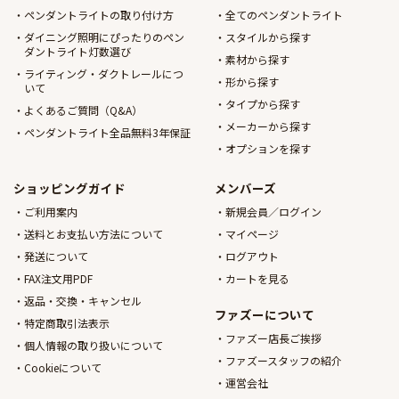
ペンダントライトの取り付け方
全てのペンダントライト
ダイニング照明にぴったりのペン
スタイルから探す
ダントライト灯数選び
素材から探す
ライティング・ダクトレールにつ
形から探す
いて
タイプから探す
よくあるご質問（Q&A）
メーカーから探す
ペンダントライト全品無料3年保証
オプションを探す
ショッピングガイド
メンバーズ
ご利用案内
新規会員／ログイン
送料とお支払い方法について
マイページ
発送について
ログアウト
FAX注文用PDF
カートを見る
返品・交換・キャンセル
ファズーについて
特定商取引法表示
ファズー店長ご挨拶
個人情報の取り扱いについて
ファズースタッフの紹介
Cookieについて
運営会社