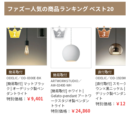
ファズー人気の商品ランキング ベスト20
簡易取付
直付取付
簡易取付
ODELIC
OD-0300E-BK
ODELIC
OD-1920W-B
ARTWORKSTUDIO
[簡易取付] マットブラッ
[直付取付] スモーク
AW-0240E-WH
ク | オーデリック製ペン
ウン×黒ニッケル | オ
[簡易取付] ホワイト |
ダントライト
デリック製ペンダン
Gelato-pendant アートワ
9,401
特別価格：
イト
ークスタジオ製ペンダン
12,5
特別価格：
トライト
24,860
特別価格：