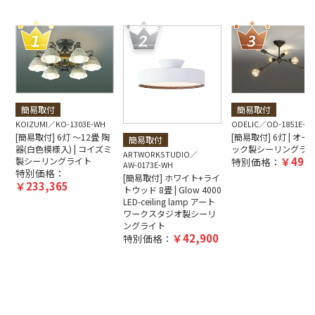
簡易取付
簡易取付
ODELIC
OD-1851E-B
KOIZUMI
KO-1303E-WH
[簡易取付] 6灯 | オー
[簡易取付] 6灯 ～12畳 陶
簡易取付
ック製シーリングラ
器(白色模様入) | コイズミ
ARTWORKSTUDIO
49,7
特別価格：
製シーリングライト
AW-0173E-WH
特別価格：
[簡易取付] ホワイト+ライ
233,365
トウッド 8畳 | Glow 4000
LED-ceiling lamp アート
ワークスタジオ製シーリ
ングライト
42,900
特別価格：