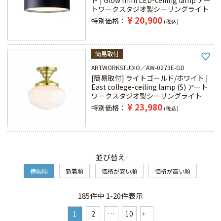
ド | Glow mini LED-ceiling lamp アー
トワークスタジオ製シーリングライト
¥
20,900
特別価格
税込
簡易取付
ARTWORKSTUDIO
AW-0273E-GD
[簡易取付] ライトゴールド/ホワイト |
East college-ceiling lamp (S) アート
ワークスタジオ製シーリングライト
¥
23,980
特別価格
税込
並び替え
横幅順
新着順
価格が安い順
価格が高い順
185
件中
1
-
20
件表示
1
2
…
10