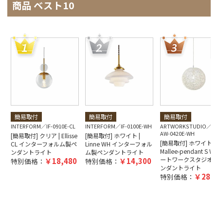
商品 ベスト10
簡易取付
簡易取付
簡易取付
INTERFORM
IF-0910E-CL
INTERFORM
IF-0100E-WH
ARTWORKSTUDIO
AW-0420E-WH
[簡易取付] クリア | Ellisse
[簡易取付] ホワイト |
[簡易取付] ホワイト |
CL インターフォルム製ペ
Linne WH インターフォル
Mallee-pendant S W
ンダントライト
ム製ペンダントライト
ートワークスタジオ
18,480
14,300
特別価格：
特別価格：
ンダントライト
28,6
特別価格：