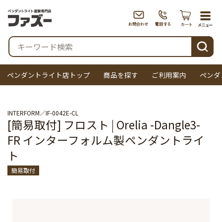
togg
navi
検索
ペンダントライト店トップ
商品を探す
ご利用案内
ペンダ
INTERFORM
IF-0042E-CL
[簡易取付] フロスト | Orelia -Dangle3-
FR インターフォルム製ペンダントライ
ト
簡易取付