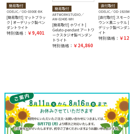
簡易取付
直付取付
簡易取付
ODELIC
OD-0300E-BK
ODELIC
OD-1920W-B
ARTWORKSTUDIO
[簡易取付] マットブラッ
[直付取付] スモーク
AW-0240E-WH
ク | オーデリック製ペン
ウン×黒ニッケル | オ
[簡易取付] ホワイト |
ダントライト
デリック製ペンダン
Gelato-pendant アートワ
9,401
特別価格：
イト
ークスタジオ製ペンダン
12,5
特別価格：
トライト
24,860
特別価格：