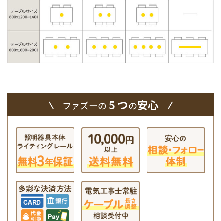
５つ
安心
ファズーの
の