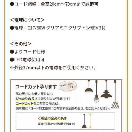
●コード調整：全高20cm～70cmまで調節可
電球について
●電球：E17/60W クリアミニクリプトン球×3付
その他
●よりコード仕様
●LED電球使用可
※外径37mm以下の電球をご使用ください。