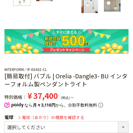
INTERFORM
IF-0041E-CL
[簡易取付] バブル | Orelia -Dangle3- BU インタ
ーフォルム製ペンダントライト
¥
37,400
特別価格
税込
〜
なら
月々3,116円
から。分割手数料無料
電球
電球（あかり）の種類を確認する