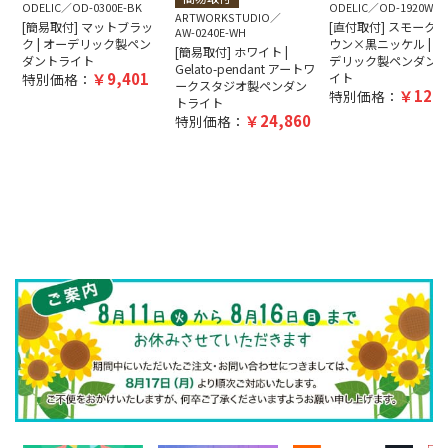
ODELIC
OD-0300E-BK
ODELIC
OD-1920W-B
ARTWORKSTUDIO
[簡易取付] マットブラッ
[直付取付] スモーク
AW-0240E-WH
ク | オーデリック製ペン
ウン×黒ニッケル | オ
[簡易取付] ホワイト |
ダントライト
デリック製ペンダン
Gelato-pendant アートワ
9,401
特別価格：
イト
ークスタジオ製ペンダン
12,5
特別価格：
トライト
24,860
特別価格：