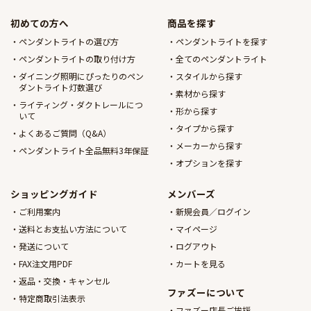
初めての方へ
商品を探す
ペンダントライトの選び方
ペンダントライトを探す
ペンダントライトの取り付け方
全てのペンダントライト
ダイニング照明にぴったりのペン
スタイルから探す
ダントライト灯数選び
素材から探す
ライティング・ダクトレールにつ
形から探す
いて
タイプから探す
よくあるご質問（Q&A）
メーカーから探す
ペンダントライト全品無料3年保証
オプションを探す
ショッピングガイド
メンバーズ
ご利用案内
新規会員／ログイン
送料とお支払い方法について
マイページ
発送について
ログアウト
FAX注文用PDF
カートを見る
返品・交換・キャンセル
ファズーについて
特定商取引法表示
ファズー店長ご挨拶