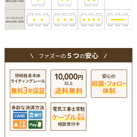
５つ
安心
ファズーの
の