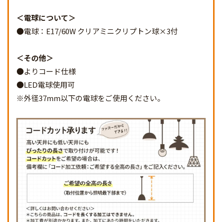
電球について
●電球：E17/60W クリアミニクリプトン球×3付
その他
●よりコード仕様
●LED電球使用可
※外径37mm以下の電球をご使用ください。