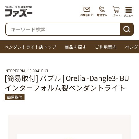
togg
navi
検索
ペンダントライト店トップ
商品を探す
ご利用案内
ペンダ
INTERFORM
IF-0041E-CL
[簡易取付] バブル | Orelia -Dangle3- BU
インターフォルム製ペンダントライト
簡易取付