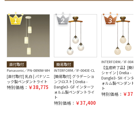
INTERFORM
IF-0044E
直付取付
簡易取付
【生産終了品】[簡易取
Panasonic
PN-0890W-WH
INTERFORM
IF-0043E-CL
シャイン | Orelia -
[直付取付] 乳白 | パナソニ
[簡易取付] グラデーショ
Dangle3- SH インタ
ック製ペンダントライト
ンフロスト | Orelia -
ォルム製ペンダント
38,775
特別価格：
Dangle3- GF インターフ
ト
ォルム製ペンダントライ
37,4
特別価格：
ト
37,400
特別価格：