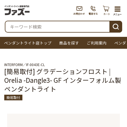
togg
navi
検索
ペンダントライト店トップ
商品を探す
ご利用案内
ペンダ
INTERFORM
IF-0043E-CL
[簡易取付] グラデーションフロスト |
Orelia -Dangle3- GF インターフォルム製
ペンダントライト
簡易取付