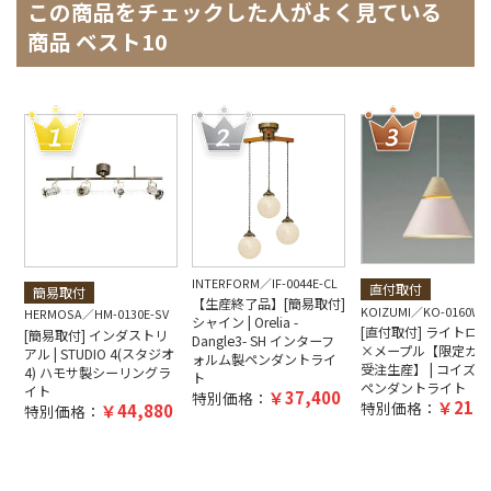
この商品をチェックした人がよく見ている
商品 ベスト10
INTERFORM
IF-0044E-CL
直付取付
簡易取付
【生産終了品】[簡易取付]
KOIZUMI
KO-0160W-
HERMOSA
HM-0130E-SV
シャイン | Orelia -
[直付取付] ライトロ
[簡易取付] インダストリ
Dangle3- SH インターフ
×メープル【限定カラ
アル | STUDIO 4(スタジオ
ォルム製ペンダントライ
受注生産】 | コイズミ
4) ハモサ製シーリングラ
ト
ペンダントライト
イト
37,400
特別価格：
21,3
特別価格：
44,880
特別価格：