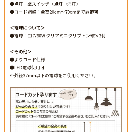
●点灯：壁スイッチ（点灯→消灯）
●コード調整：全高20cm～70cmまで調節可
電球について
●電球：E17/60W クリアミニクリプトン球×3付
その他
●よりコード仕様
●LED電球使用可
※外径37mm以下の電球をご使用ください。