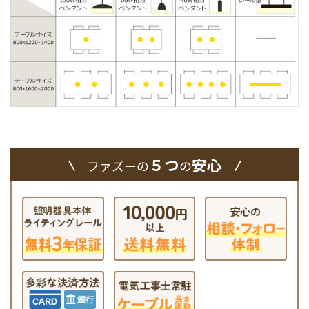
５つ
安心
ファズーの
の