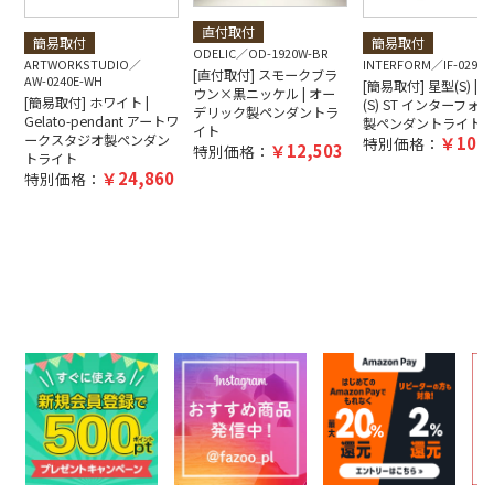
直付取付
簡易取付
簡易取付
ODELIC
OD-1920W-BR
ARTWORKSTUDIO
INTERFORM
IF-0290E
[直付取付] スモークブラ
AW-0240E-WH
[簡易取付] 星型(S) | Bl
ウン×黒ニッケル | オー
[簡易取付] ホワイト |
(S) ST インターフォ
デリック製ペンダントラ
Gelato-pendant アートワ
製ペンダントライト
イト
ークスタジオ製ペンダン
10,4
特別価格：
12,503
特別価格：
トライト
24,860
特別価格：