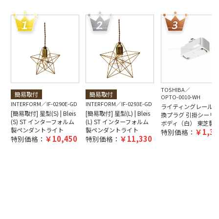
TOSHIBA
簡易取付
簡易取付
OPTO-0010-WH
INTERFORM
IF-0290E-GD
INTERFORM
IF-0293E-GD
ライティングレール用
[簡易取付] 星型(S) | Bleis
[簡易取付] 星型(L) | Bleis
換プラグ 引掛シーリ
(S) ST インターフォルム
(L) ST インターフォルム
ボディ（白） 東芝製
製ペンダントライト
製ペンダントライト
1,38
特別価格：
10,450
11,330
特別価格：
特別価格：