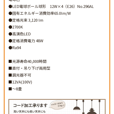
●LED電球ボール球形 12W×4（E26）No.296AL
●固有エネルギー消費効率65.0lm/W
●定格光束 3,120 lm
●2700K
●高演色LED
●定格消費電力 48W
●Ra94
■光源寿命40,000時間
■直付・吊り下げ両用型
■調光器不可
■12VA(100V)
■～8畳