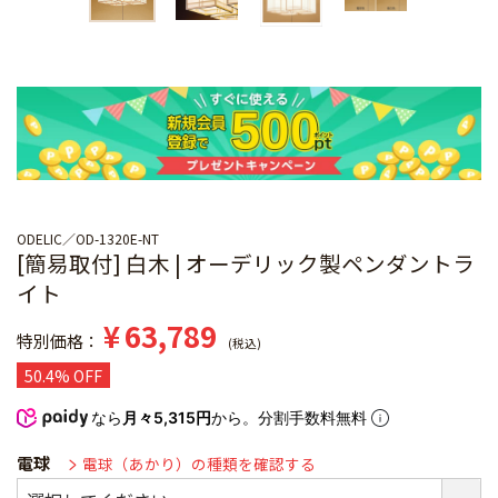
ODELIC
OD-1320E-NT
[簡易取付] 白木 | オーデリック製ペンダントラ
イト
¥
63,789
特別価格
税込
50.4% OFF
なら
月々5,315円
から。分割手数料無料
電球
電球（あかり）の種類を確認する