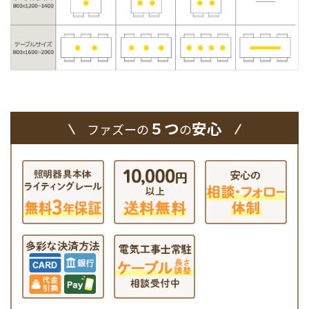
５つ
安心
ファズーの
の