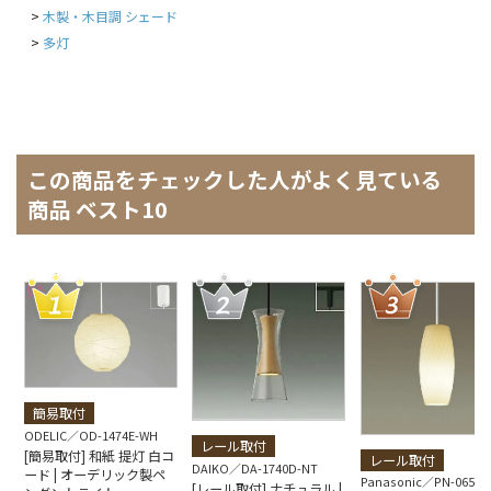
木製・木目調 シェード
多灯
この商品をチェックした人がよく見ている
商品 ベスト10
簡易取付
ODELIC
OD-1474E-WH
レール取付
[簡易取付] 和紙 提灯 白コ
レール取付
DAIKO
DA-1740D-NT
ード | オーデリック製ペ
Panasonic
PN-0650
[レール取付] ナチュラル |