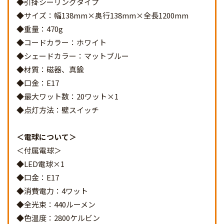
◆引掛シーリングタイプ
◆サイズ：幅138mm×奥行138mm×全長1200mm
◆重量：470g
◆コードカラー：ホワイト
◆シェードカラー：マットブルー
◆材質：磁器、真鍮
◆口金：E17
◆最大ワット数：20ワット×1
◆点灯方法：壁スイッチ
電球について
＜付属電球＞
◆LED電球×1
◆口金：E17
◆消費電力：4ワット
◆全光束：440ルーメン
◆色温度：2800ケルビン