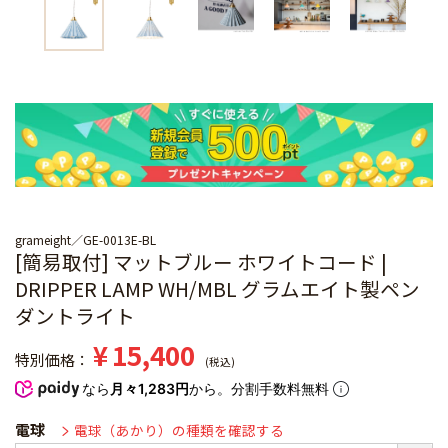
grameight
GE-0013E-BL
[簡易取付] マットブルー ホワイトコード |
DRIPPER LAMP WH/MBL グラムエイト製ペン
ダントライト
¥
15,400
特別価格
税込
なら
月々1,283円
から。分割手数料無料
電球
電球（あかり）の種類を確認する