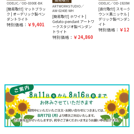
ODELIC
OD-0300E-BK
ODELIC
OD-1920W-B
ARTWORKSTUDIO
[簡易取付] マットブラッ
[直付取付] スモーク
AW-0240E-WH
ク | オーデリック製ペン
ウン×黒ニッケル | オ
[簡易取付] ホワイト |
ダントライト
デリック製ペンダン
Gelato-pendant アートワ
9,401
特別価格：
イト
ークスタジオ製ペンダン
12,5
特別価格：
トライト
24,860
特別価格：