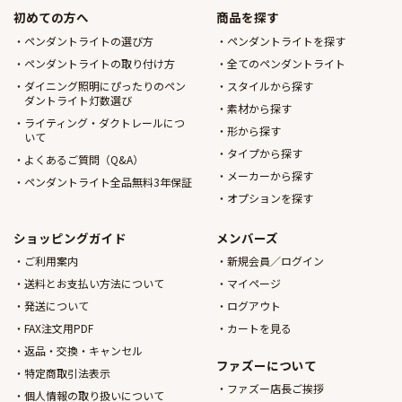
初めての方へ
商品を探す
ペンダントライトの選び方
ペンダントライトを探す
ペンダントライトの取り付け方
全てのペンダントライト
ダイニング照明にぴったりのペン
スタイルから探す
ダントライト灯数選び
素材から探す
ライティング・ダクトレールにつ
形から探す
いて
タイプから探す
よくあるご質問（Q&A）
メーカーから探す
ペンダントライト全品無料3年保証
オプションを探す
ショッピングガイド
メンバーズ
ご利用案内
新規会員／ログイン
送料とお支払い方法について
マイページ
発送について
ログアウト
FAX注文用PDF
カートを見る
返品・交換・キャンセル
ファズーについて
特定商取引法表示
ファズー店長ご挨拶
個人情報の取り扱いについて