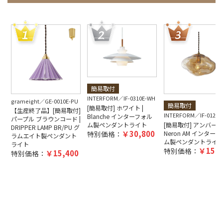
簡易取付
INTERFORM
IF-0310E-WH
grameight
GE-0010E-PU
簡易取付
[簡易取付] ホワイト |
【生産終了品】[簡易取付]
INTERFORM
IF-0120E
Blanche インターフォル
パープル ブラウンコード |
[簡易取付] アンバー |
ム製ペンダントライト
DRIPPER LAMP BR/PU グ
30,800
Neron AM インター
特別価格：
ラムエイト製ペンダント
ム製ペンダントライ
ライト
15,9
特別価格：
15,400
特別価格：