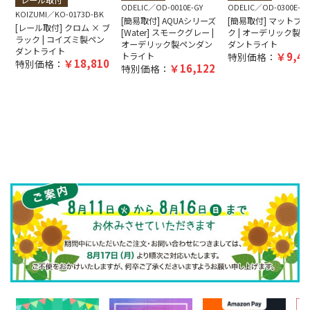
ODELIC
OD-0010E-GY
ODELIC
OD-0300E-B
KOIZUMI
KO-0173D-BK
[簡易取付] AQUAシリーズ
[簡易取付] マットブ
[レール取付] クロム × ブ
[Water] スモークグレー |
ク | オーデリック製ペ
ラック | コイズミ製ペン
オーデリック製ペンダン
ダントライト
ダントライト
9,40
トライト
特別価格：
18,810
特別価格：
16,122
特別価格：