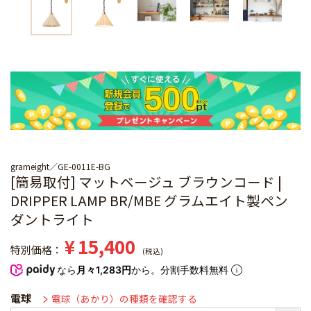
grameight
GE-0011E-BG
[簡易取付] マットベージュ ブラウンコード |
DRIPPER LAMP BR/MBE グラムエイト製ペン
ダントライト
¥
15,400
特別価格
税込
なら
月々1,283円
から。分割手数料無料
電球
電球（あかり）の種類を確認する