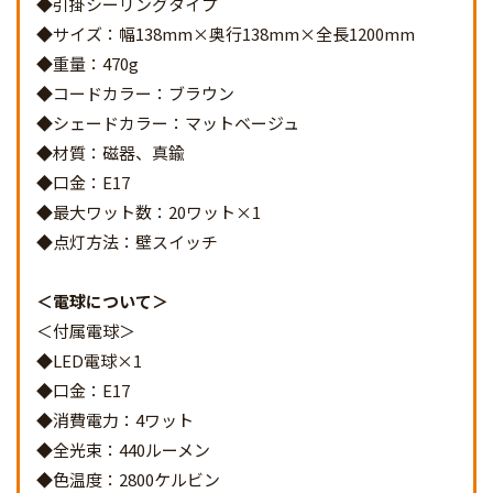
◆引掛シーリングタイプ
◆サイズ：幅138mm×奥行138mm×全長1200mm
◆重量：470g
◆コードカラー：ブラウン
◆シェードカラー：マットベージュ
◆材質：磁器、真鍮
◆口金：E17
◆最大ワット数：20ワット×1
◆点灯方法：壁スイッチ
電球について
＜付属電球＞
◆LED電球×1
◆口金：E17
◆消費電力：4ワット
◆全光束：440ルーメン
◆色温度：2800ケルビン