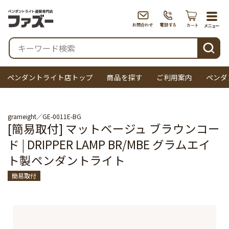
togg
navi
検索
ペンダントライト店トップ
商品を探す
ご利用案内
ペンダ
grameight
GE-0011E-BG
[簡易取付] マットベージュ ブラウンコー
ド | DRIPPER LAMP BR/MBE グラムエイ
ト製ペンダントライト
簡易取付