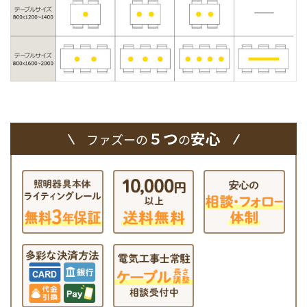
５つ
安心
ファズーの
の