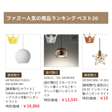
ファズー人気の商品ランキング ベスト20
直付取付
簡易取付
簡易取付
ODELIC
OD-1920W-BR
ARTWORKSTUDIO
INTERFORM
IF-0290E
[直付取付] スモークブラ
AW-0240E-WH
[簡易取付] 星型(S) | Bl
ウン×黒ニッケル | オー
[簡易取付] ホワイト |
(S) ST インターフォ
デリック製ペンダントラ
Gelato-pendant アートワ
製ペンダントライト
イト
ークスタジオ製ペンダン
10,4
特別価格：
12,503
特別価格：
トライト
24,860
特別価格：