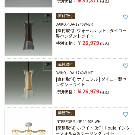
¥
35,871
特別価格
税込
直付取付
DAIKO
DA-1740W-BR
[直付取付] ウォールナット | ダイコー
製ペンダントライト
¥
26,979
特別価格
税込
直付取付
DAIKO
DA-1740W-NT
[直付取付] ナチュラル | ダイコー製ペ
ンダントライト
¥
26,979
特別価格
税込
簡易取付
INTERFORM
IF-1140E-WH
[簡易取付] ホワイト 3灯 | Houle インタ
ーフォルム製シーリングライト