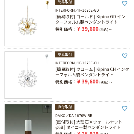
簡易取付
INTERFORM
IF-1070E-GD
[簡易取付] ゴールド | Kipina GD イン
ターフォルム製ペンダントライト
¥
39,600
特別価格
税込
〜
簡易取付
INTERFORM
IF-1070E-CH
[簡易取付] クローム | Kipina CH インタ
ーフォルム製ペンダントライト
¥
39,600
特別価格
税込
〜
直付取付
DAIKO
DA-1670W-BR
[直付取付] 大理石×ウォールナット
φ68 | ダイコー製ペンダントライト
¥
26,979