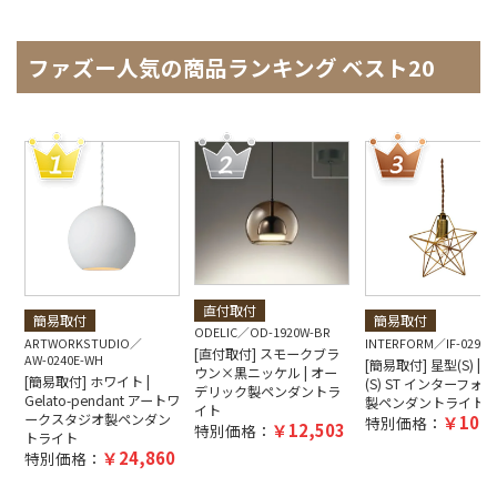
ファズー人気の商品ランキング ベスト20
直付取付
簡易取付
簡易取付
ODELIC
OD-1920W-BR
ARTWORKSTUDIO
INTERFORM
IF-0290E
[直付取付] スモークブラ
AW-0240E-WH
[簡易取付] 星型(S) | Bl
ウン×黒ニッケル | オー
[簡易取付] ホワイト |
(S) ST インターフォ
デリック製ペンダントラ
Gelato-pendant アートワ
製ペンダントライト
イト
ークスタジオ製ペンダン
10,4
特別価格：
12,503
特別価格：
トライト
24,860
特別価格：