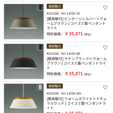
簡易取付
KOIZUMI
KO-1420E-SV
[簡易取付] ビンテージシルバー×ウォ
ームブラウン | コイズミ製ペンダント
ライト
¥
35,871
特別価格
税込
簡易取付
KOIZUMI
KO-1420E-BK
[簡易取付] サテンブラック×ウォーム
ブラウン | コイズミ製ペンダントライ
ト
¥
35,871
特別価格
税込
簡易取付
KOIZUMI
KO-1420E-WH
[簡易取付] ウォームホワイト×ナチュ
ラルウッド | コイズミ製ペンダントラ
イト