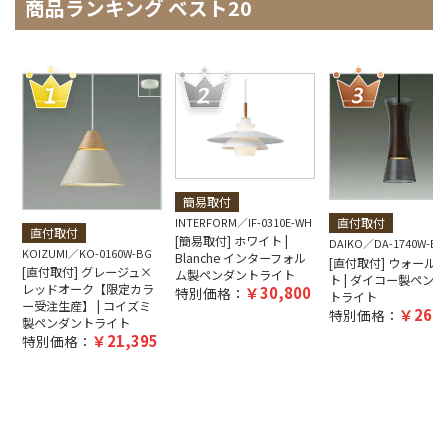
商品ランキング ベスト20
簡易取付
INTERFORM
IF-0310E-WH
直付取付
直付取付
[簡易取付] ホワイト |
DAIKO
DA-1740W-BR
KOIZUMI
KO-0160W-BG
Blanche インターフォル
[直付取付] ウォール
[直付取付] グレージュ×
ム製ペンダントライト
ト | ダイコー製ペンダ
レッドオーク【限定カラ
30,800
特別価格：
トライト
ー受注生産】 | コイズミ
26,9
特別価格：
製ペンダントライト
21,395
特別価格：