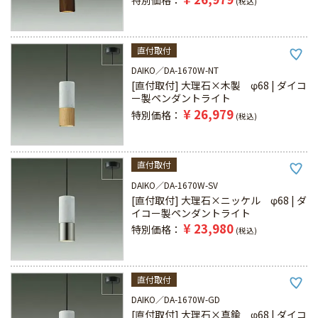
特別価格
税込
直付取付
DAIKO
DA-1670W-NT
[直付取付] 大理石×木製 φ68 | ダイコ
ー製ペンダントライト
¥
26,979
特別価格
税込
直付取付
DAIKO
DA-1670W-SV
[直付取付] 大理石×ニッケル φ68 | ダ
イコー製ペンダントライト
¥
23,980
特別価格
税込
直付取付
DAIKO
DA-1670W-GD
[直付取付] 大理石×真鍮 φ68 | ダイコ