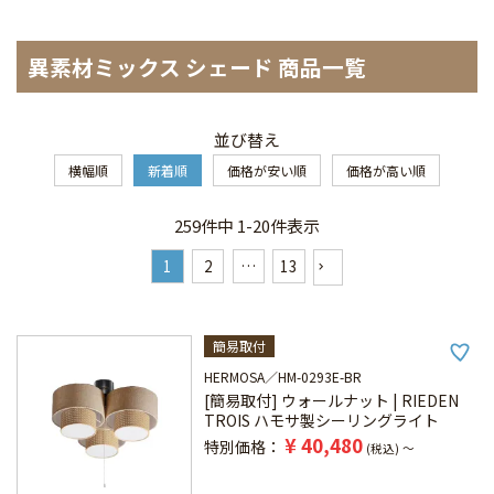
異素材ミックス シェード 商品一覧
並び替え
横幅順
新着順
価格が安い順
価格が高い順
259
件中
1
-
20
件表示
1
2
…
13
簡易取付
HERMOSA
HM-0293E-BR
[簡易取付] ウォールナット | RIEDEN
TROIS ハモサ製シーリングライト
¥
40,480
特別価格
税込
〜