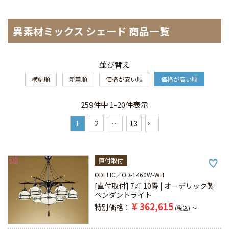
異素材ミックス シェード 商品一覧
並び替え
横幅順
新着順
価格が安い順
価格が高い順
259
件中
1
-
20
件表示
1
2
…
13
直付取付
ODELIC
OD-1460W-WH
[直付取付] 7灯 10畳 | オーデリック製
ペンダントライト
¥
362,615
特別価格
税込
〜