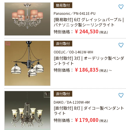
簡易取付
Panasonic
PN-0411E-PU
[簡易取付] 6灯 グレイッシュパープル |
パナソニック製シーリングライト
¥
244,530
特別価格
税込
直付取付
ODELIC
OD-1461W-WH
[直付取付] 3灯 | オーデリック製ペンダ
ントライト
¥
186,835
特別価格
税込
〜
直付取付
DAIKO
DA-1230W-AM
[直付取付] 8灯 | ダイコー製ペンダント
ライト
¥
179,080
特別価格
税込