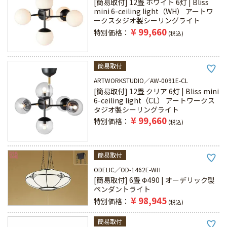
[簡易取付] 12畳 ホワイト 6灯 | Bliss
mini 6-ceiling light（WH） アートワ
ークスタジオ製シーリングライト
¥
99,660
特別価格
税込
簡易取付
ARTWORKSTUDIO
AW-0091E-CL
[簡易取付] 12畳 クリア 6灯 | Bliss mini
6-ceiling light（CL） アートワークス
タジオ製シーリングライト
¥
99,660
特別価格
税込
簡易取付
ODELIC
OD-1462E-WH
[簡易取付] 6畳 Φ490 | オーデリック製
ペンダントライト
¥
98,945
特別価格
税込
簡易取付