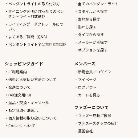
ペンダントライトの取り付け方
全てのペンダントライト
ダイニング照明にぴったりのペン
スタイルから探す
ダントライト灯数選び
素材から探す
ライティング・ダクトレールにつ
形から探す
いて
タイプから探す
よくあるご質問（Q&A）
メーカーから探す
ペンダントライト全品無料3年保証
オプションを探す
ショッピングガイド
メンバーズ
ご利用案内
新規会員／ログイン
送料とお支払い方法について
マイページ
発送について
ログアウト
FAX注文用PDF
カートを見る
返品・交換・キャンセル
ファズーについて
特定商取引法表示
ファズー店長ご挨拶
個人情報の取り扱いについて
ファズースタッフの紹介
Cookieについて
運営会社