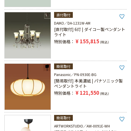
直付取付
DAIKO
DA-1231W-AM
[直付取付] 6灯 | ダイコー製ペンダント
ライト
¥
155,815
特別価格
税込
簡易取付
Panasonic
PN-0930E-BG
[簡易取付] 本美濃紙 | パナソニック製
ペンダントライト
¥
121,550
特別価格
税込
簡易取付
ARTWORKSTUDIO
AW-0091E-WH