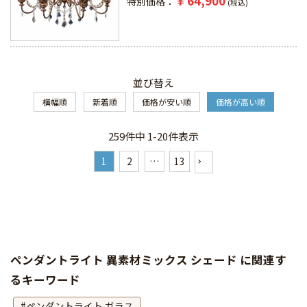
¥
64,900
特別価格
税込
並び替え
横幅順
新着順
価格が安い順
価格が高い順
259
件中
1
-
20
件表示
1
2
…
13
ペンダントライト 異素材ミックス シェード に関連す
るキーワード
ペンダントライト ガラス