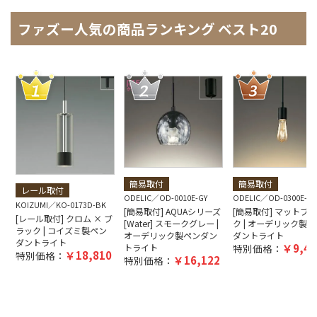
ファズー人気の商品ランキング ベスト20
簡易取付
簡易取付
レール取付
ODELIC
OD-0010E-GY
ODELIC
OD-0300E-B
KOIZUMI
KO-0173D-BK
[簡易取付] AQUAシリーズ
[簡易取付] マットブ
[レール取付] クロム × ブ
[Water] スモークグレー |
ク | オーデリック製ペ
ラック | コイズミ製ペン
オーデリック製ペンダン
ダントライト
ダントライト
9,40
トライト
特別価格：
18,810
特別価格：
16,122
特別価格：