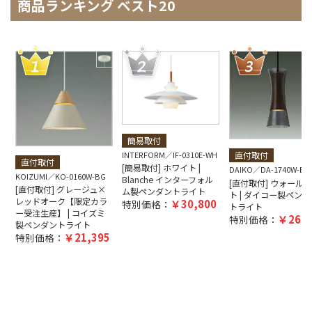
商品ランキング ベスト20
簡易取付
INTERFORM
IF-0310E-WH
直付取付
直付取付
[簡易取付] ホワイト |
DAIKO
DA-1740W-BR
KOIZUMI
KO-0160W-BG
Blanche インターフォル
[直付取付] ウォール
[直付取付] グレージュ×
ム製ペンダントライト
ト | ダイコー製ペンダ
レッドオーク【限定カラ
30,800
特別価格：
トライト
ー受注生産】 | コイズミ
26,9
特別価格：
製ペンダントライト
21,395
特別価格：