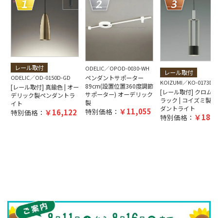
レール取付
ODELIC
OPOD-0030-WH
レール取付
ペンダントサポーター
ODELIC
OD-0150D-GD
KOIZUMI
KO-0173D-
89cm(設置位置360度調節
[レール取付] 真鍮色 | オー
[レール取付] クロム ×
サポーター) オーデリック
デリック製ペンダントラ
ラック | コイズミ製ペ
製
イト
ダントライト
11,055
特別価格：
16,122
特別価格：
18,8
特別価格：