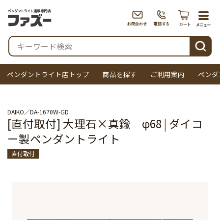
togg
navi
検索
ペンダントライト店トップ
商品を探す
ご利用案内
ペンダ
DAIKO
DA-1670W-GD
[直付取付] 大理石×真鍮 φ68 | ダイコ
ー製ペンダントライト
直付取付