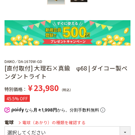
DAIKO
DA-1670W-GD
[直付取付] 大理石×真鍮 φ68 | ダイコー製ペ
ンダントライト
¥
23,980
特別価格
税込
45.5% OFF
なら
月々1,998円
から。分割手数料無料
電球
電球（あかり）の種類を確認する