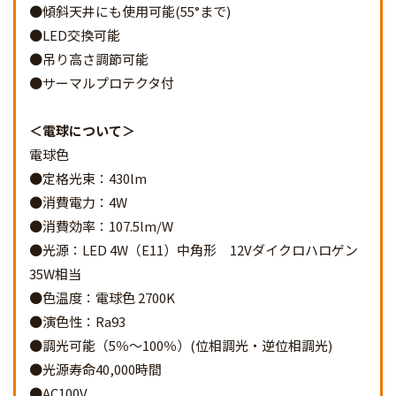
●傾斜天井にも使用可能(55°まで)
●LED交換可能
●吊り高さ調節可能
●サーマルプロテクタ付
電球について
電球色
●定格光束：430lm
●消費電力：4W
●消費効率：107.5lm/W
●光源：LED 4W（E11）中角形 12Vダイクロハロゲン
35W相当
●色温度：電球色 2700K
●演色性：Ra93
●調光可能（5％～100％）(位相調光・逆位相調光)
●光源寿命40,000時間
●AC100V