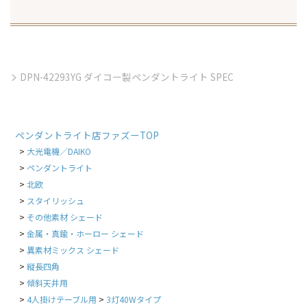
DPN-42293YG ダイコー製ペンダントライト SPEC
ペンダントライト店ファズーTOP
大光電機／DAIKO
ペンダントライト
北欧
スタイリッシュ
その他素材 シェード
金属・真鍮・ホーロー シェード
異素材ミックス シェード
縦長四角
傾斜天井用
4人掛けテーブル用
3灯40Wタイプ