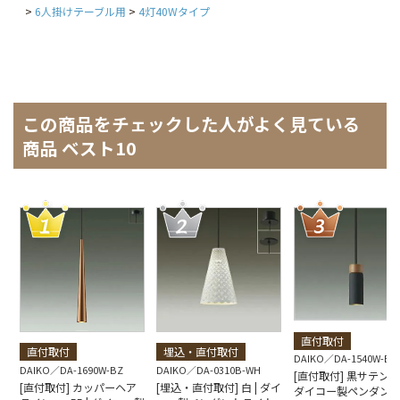
6人掛けテーブル用
4灯40Wタイプ
この商品をチェックした人がよく見ている
商品 ベスト10
直付取付
直付取付
埋込・直付取付
DAIKO
DA-1540W-BK
DAIKO
DA-1690W-BZ
DAIKO
DA-0310B-WH
[直付取付] 黒サテン塗装
[直付取付] カッパーヘア
[埋込・直付取付] 白 | ダイ
ダイコー製ペンダン