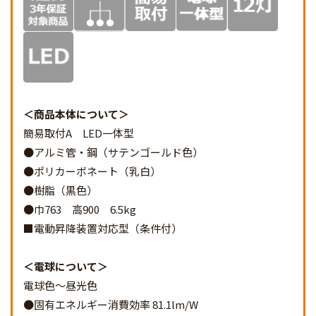
商品本体について
簡易取付A LED一体型
●アルミ管・鋼（サテンゴールド色）
●ポリカーボネート（乳白）
●樹脂（黒色）
●巾763 高900 6.5kg
■電動昇降装置対応型（条件付）
電球について
電球色～昼光色
●固有エネルギー消費効率 81.1lm/W