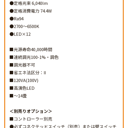
●定格光束 6,040lm
●定格消費電力 74.4W
●Ra94
●2700～6500K
●LED×12
■光源寿命40,000時間
■連続調光100-1%・調色
■調光器不可
■省エネ法区分：Ⅱ
■120VA(100V)
■高演色LED
■～14畳
別売りオプション
■コントローラー別売
●必ずコネクテッドスイッチ（別売）または壁スイッチ