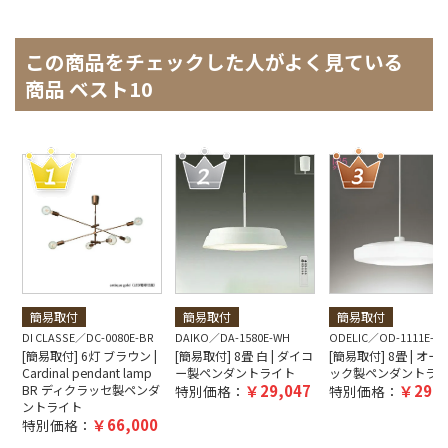
この商品をチェックした人がよく見ている
商品 ベスト10
簡易取付
簡易取付
簡易取付
DI CLASSE
DC-0080E-BR
DAIKO
DA-1580E-WH
ODELIC
OD-1111E-W
[簡易取付] 6灯 ブラウン |
[簡易取付] 8畳 白 | ダイコ
[簡易取付] 8畳 | オー
Cardinal pendant lamp
ー製ペンダントライト
ック製ペンダントラ
29,047
29,0
BR ディクラッセ製ペンダ
特別価格：
特別価格：
ントライト
66,000
特別価格：