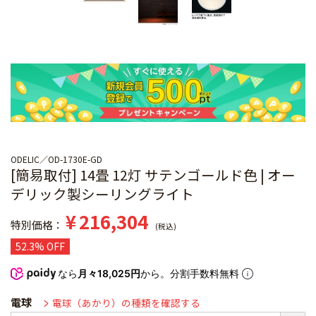
ODELIC
OD-1730E-GD
[簡易取付] 14畳 12灯 サテンゴールド色 | オー
デリック製シーリングライト
¥
216,304
特別価格
税込
52.3% OFF
なら
月々18,025円
から。分割手数料無料
電球
電球（あかり）の種類を確認する