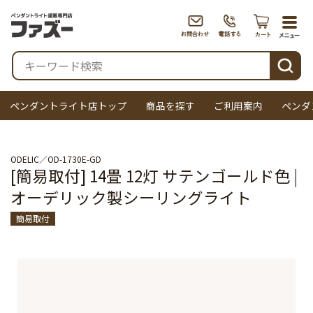
togg
navi
検索
ペンダントライト店トップ
商品を探す
ご利用案内
ペンダ
ODELIC
OD-1730E-GD
[簡易取付] 14畳 12灯 サテンゴールド色 |
オーデリック製シーリングライト
簡易取付