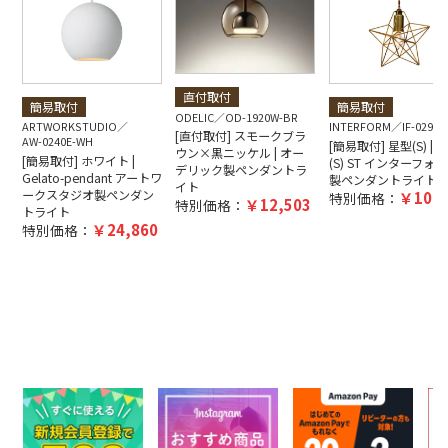
直付取付
簡易取付
簡易取付
ODELIC
OD-1920W-BR
ARTWORKSTUDIO
INTERFORM
IF-0290E
[直付取付] スモークブラ
AW-0240E-WH
[簡易取付] 星型(S) | Bl
ウン×黒ニッケル | オー
[簡易取付] ホワイト |
(S) ST インターフォ
デリック製ペンダントラ
Gelato-pendant アートワ
製ペンダントライト
イト
ークスタジオ製ペンダン
10,4
特別価格：
12,503
特別価格：
トライト
24,860
特別価格：