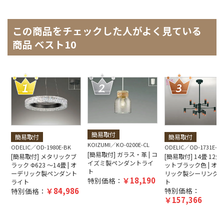
この商品をチェックした人がよく見ている
商品 ベスト10
簡易取付
簡易取付
簡易取付
KOIZUMI
KO-0200E-CL
ODELIC
OD-1980E-BK
ODELIC
OD-1731E-B
[簡易取付] ガラス・革 | コ
[簡易取付] メタリックブ
[簡易取付] 14畳 12灯
イズミ製ペンダントライ
ラック Φ623 ～14畳 | オ
ットブラック色 | オー
ト
ーデリック製ペンダント
リック製シーリング
18,190
特別価格：
ライト
ト
84,986
特別価格：
特別価格：
157,366