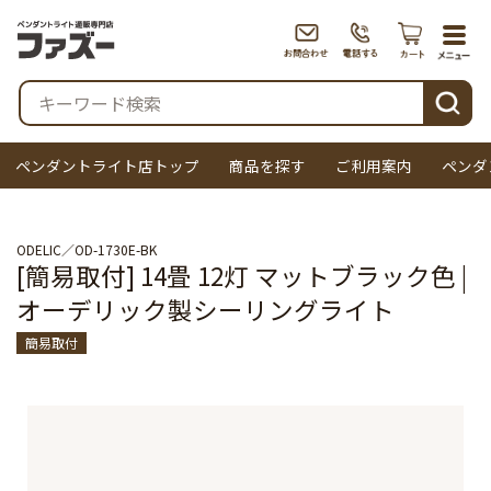
togg
navi
検索
ペンダントライト店トップ
商品を探す
ご利用案内
ペンダ
ODELIC
OD-1730E-BK
[簡易取付] 14畳 12灯 マットブラック色 |
オーデリック製シーリングライト
簡易取付