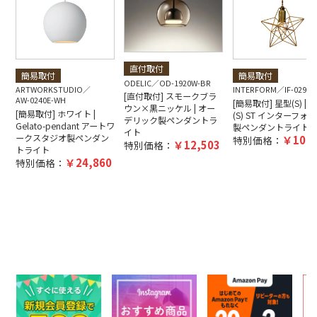
直付取付
簡易取付
簡易取付
ODELIC
OD-1920W-BR
ARTWORKSTUDIO
INTERFORM
IF-0290E
[直付取付] スモークブラ
AW-0240E-WH
[簡易取付] 星型(S) | Bl
ウン×黒ニッケル | オー
[簡易取付] ホワイト |
(S) ST インターフォ
デリック製ペンダントラ
Gelato-pendant アートワ
製ペンダントライト
イト
ークスタジオ製ペンダン
10,4
特別価格：
12,503
特別価格：
トライト
24,860
特別価格：