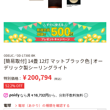
ODELIC
OD-1730E-BK
[簡易取付] 14畳 12灯 マットブラック色 | オー
デリック製シーリングライト
¥
200,794
特別価格
税込
52.2% OFF
なら
月々16,732円
から。分割手数料無料
電球
電球（あかり）の種類を確認する