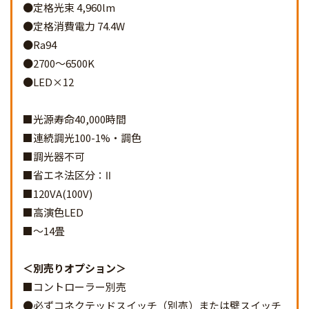
●定格光束 4,960lm
●定格消費電力 74.4W
●Ra94
●2700～6500K
●LED×12
■光源寿命40,000時間
■連続調光100-1%・調色
■調光器不可
■省エネ法区分：Ⅱ
■120VA(100V)
■高演色LED
■～14畳
別売りオプション
■コントローラー別売
●必ずコネクテッドスイッチ（別売）または壁スイッチ