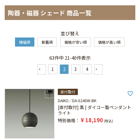
陶器・磁器 シェード 商品一覧
並び替え
横幅順
新着順
価格が安い順
価格が高い順
63
件中
21
-
40
件表示
1
2
3
4
直付取付
DAIKO
DA-0240W-BK
[直付取付] 黒 | ダイコー製ペンダント
ライト
¥
18,190
特別価格
税込