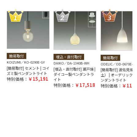
簡易取付
埋込・直付取付
簡易取付
KOIZUMI
KO-0290E-GY
DAIKO
DA-1340B-WH
ODELIC
OD-0670E-W
[簡易取付] セメント | コイ
[埋込・直付取付] 瀬戸焼 |
[簡易取付] 波佐見焼
ズミ製ペンダントライト
ダイコー製ペンダントラ
土） | オーデリック製
15,191
特別価格：
イト
ンダントライト
17,518
特別価格：
11,9
特別価格：