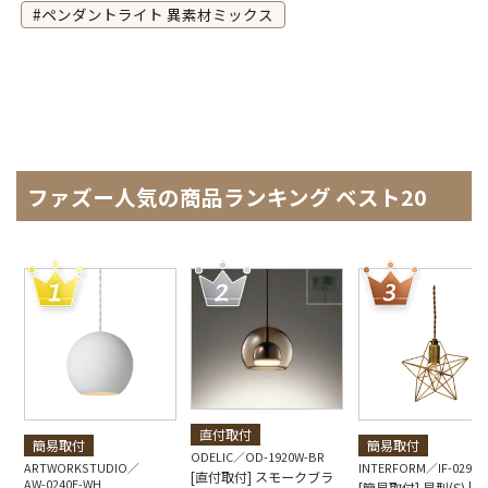
ペンダントライト 異素材ミックス
ファズー人気の商品ランキング ベスト20
直付取付
簡易取付
簡易取付
ODELIC
OD-1920W-BR
ARTWORKSTUDIO
INTERFORM
IF-0290E
[直付取付] スモークブラ
AW-0240E-WH
[簡易取付] 星型(S) | Bl