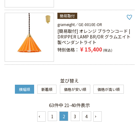
簡易取付
grameight
GE-0010E-OR
[簡易取付] オレンジ ブラウンコード |
DRIPPER LAMP BR/OR グラムエイト
製ペンダントライト
¥
15,400
特別価格
税込
並び替え
横幅順
新着順
価格が安い順
価格が高い順
63
件中
21
-
40
件表示
1
2
3
4