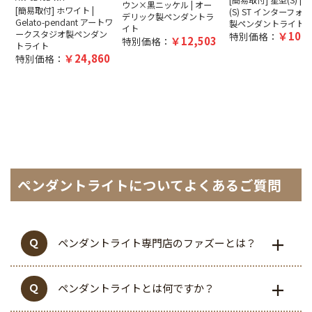
ウン×黒ニッケル | オー
[簡易取付] ホワイト |
(S) ST インターフォ
デリック製ペンダントラ
Gelato-pendant アートワ
製ペンダントライト
イト
ークスタジオ製ペンダン
10,4
特別価格：
12,503
特別価格：
トライト
24,860
特別価格：
ペンダントライトについてよくあるご質問
ペンダントライト専門店のファズーとは？
ペンダントライトとは何ですか？