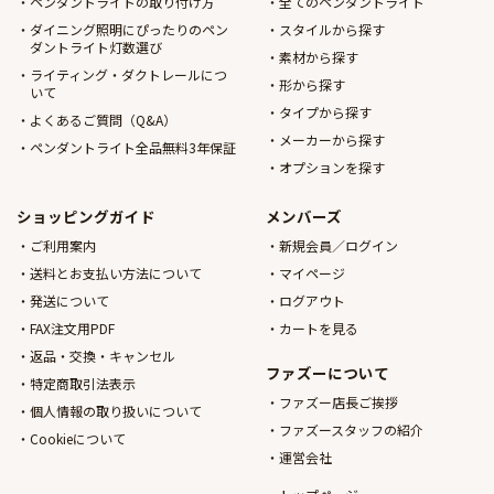
ペンダントライトの取り付け方
全てのペンダントライト
ダイニング照明にぴったりのペン
スタイルから探す
ダントライト灯数選び
素材から探す
ライティング・ダクトレールにつ
形から探す
いて
タイプから探す
よくあるご質問（Q&A）
メーカーから探す
ペンダントライト全品無料3年保証
オプションを探す
ショッピングガイド
メンバーズ
ご利用案内
新規会員／ログイン
送料とお支払い方法について
マイページ
発送について
ログアウト
FAX注文用PDF
カートを見る
返品・交換・キャンセル
ファズーについて
特定商取引法表示
ファズー店長ご挨拶
個人情報の取り扱いについて
ファズースタッフの紹介
Cookieについて
運営会社