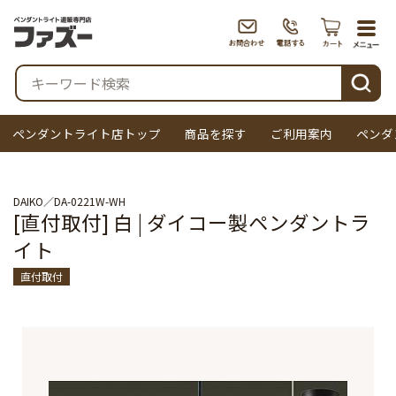
togg
navi
検索
ペンダントライト店トップ
商品を探す
ご利用案内
ペンダ
DAIKO
DA-0221W-WH
[直付取付] 白 | ダイコー製ペンダントラ
イト
直付取付