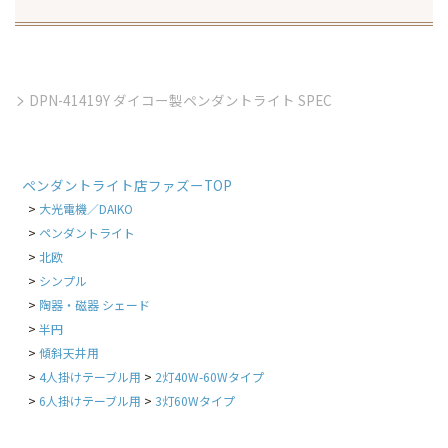
DPN-41419Y ダイコー製ペンダントライト SPEC
ペンダントライト店ファズーTOP
大光電機／DAIKO
ペンダントライト
北欧
シンプル
陶器・磁器 シェード
半円
傾斜天井用
4人掛けテーブル用
2灯40W-60Wタイプ
6人掛けテーブル用
3灯60Wタイプ