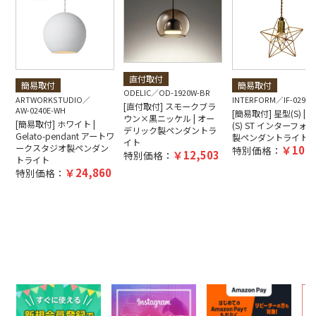
直付取付
簡易取付
簡易取付
ODELIC
OD-1920W-BR
ARTWORKSTUDIO
INTERFORM
IF-0290E
[直付取付] スモークブラ
AW-0240E-WH
[簡易取付] 星型(S) | Bl
ウン×黒ニッケル | オー
[簡易取付] ホワイト |
(S) ST インターフォ
デリック製ペンダントラ
Gelato-pendant アートワ
製ペンダントライト
イト
ークスタジオ製ペンダン
10,4
特別価格：
12,503
特別価格：
トライト
24,860
特別価格：