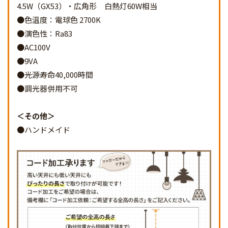
4.5W（GX53）・広角形 白熱灯60W相当
●色温度：電球色 2700K
●演色性：Ra83
●AC100V
●9VA
●光源寿命40,000時間
●調光器併用不可
その他
●ハンドメイド