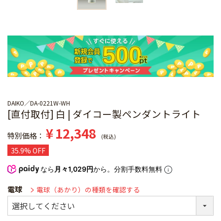
DAIKO
DA-0221W-WH
[直付取付] 白 | ダイコー製ペンダントライト
¥
12,348
特別価格
税込
35.9% OFF
なら
月々1,029円
から。分割手数料無料
電球
電球（あかり）の種類を確認する