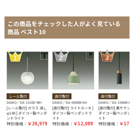
この商品をチェックした人がよく見ている
商品 ベスト10
レール取付
直付取付
直付取付
DAIKO
DA-1510D-WH
DAIKO
DA-0090W-KH
DAIKO
DA-1540W-BK
[レール取付] ガラス 消し
[直付取付] ライトカーキ |
[直付取付] 黒サテン塗装
φ140 | ダイコー製ペンダ
ダイコー製ペンダントラ
ダイコー製ペンダン
ントライト
イト
イト
26,979
12,089
17,5
特別価格：
特別価格：
特別価格：