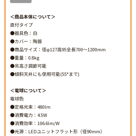
商品本体について
直付タイプ
●器具色：白
●カバー：陶器
●商品サイズ：径φ127高95全長700～1200mm
●重量：0.8kg
●吊高さ調節可能
●傾斜天井にも使用可能(55°まで)
電球について
電球色
●定格光束：480lm
●消費電力：4.5W
●消費効率：106.6lm/W
●光源：LEDユニットフラット形（径90mm）