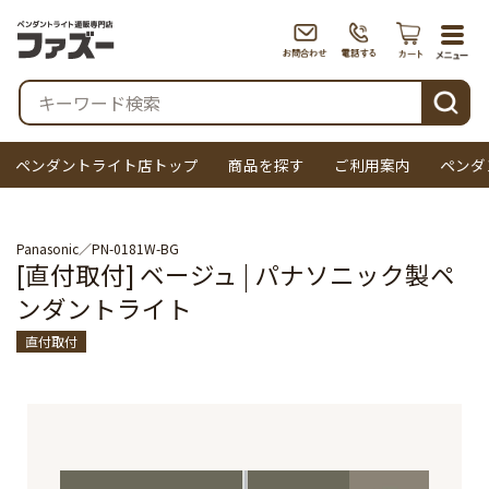
togg
navi
検索
ペンダントライト店トップ
商品を探す
ご利用案内
ペンダ
Panasonic
PN-0181W-BG
[直付取付] ベージュ | パナソニック製ペ
ンダントライト
直付取付