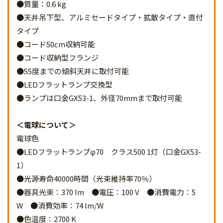
●質量：0.6 kg
●天井吊下型、アルミセードタイプ・拡散タイプ・直付
タイプ
●コード50cm収納可能
●コード収納型フランジ
●55度までの傾斜天井に取付可能
●LEDフラットランプ交換型
●ランプは口金GX53-1、外径70mmまで取付可能
電球について
電球色
●LEDフラットランプφ70 クラス500 1灯（口金GX53-
1）
●光源寿命40000時間（光束維持率70％）
●器具光束：370 lm ●電圧：100 V ●消費電力：5
W ●消費効率：74 lm/W
●色温度：2700 K