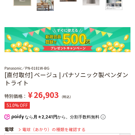
Panasonic
PN-0181W-BG
[直付取付] ベージュ | パナソニック製ペンダン
トライト
¥
26,903
特別価格
税込
51.0% OFF
なら
月々2,241円
から。分割手数料無料
電球
電球（あかり）の種類を確認する