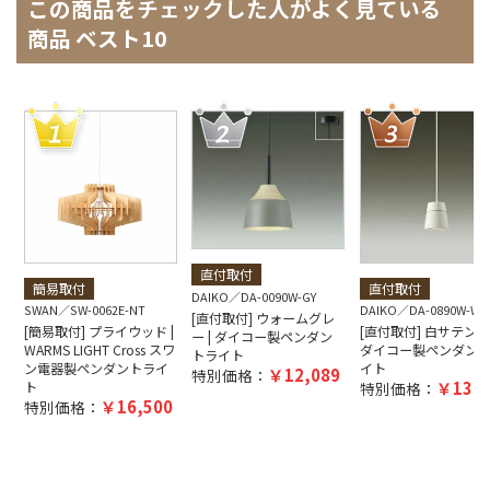
この商品をチェックした人がよく見ている
商品 ベスト10
直付取付
簡易取付
直付取付
DAIKO
DA-0090W-GY
SWAN
SW-0062E-NT
DAIKO
DA-0890W-WH
[直付取付] ウォームグレ
[簡易取付] プライウッド |
[直付取付] 白サテン塗装
ー | ダイコー製ペンダン
WARMS LIGHT Cross スワ
ダイコー製ペンダン
トライト
ン電器製ペンダントライ
イト
12,089
特別価格：
13,6
ト
特別価格：
16,500
特別価格：