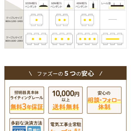
５つ
安心
ファズーの
の