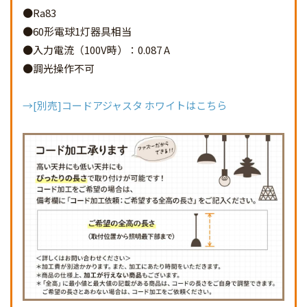
●Ra83
●60形電球1灯器具相当
●入力電流（100V時）：0.087 A
●調光操作不可
→[別売]コードアジャスタ ホワイトはこちら