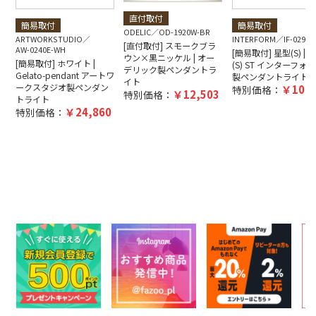
直付取付
簡易取付
簡易取付
ODELIC
OD-1920W-BR
ARTWORKSTUDIO
INTERFORM
IF-0290E
[直付取付] スモークブラ
AW-0240E-WH
[簡易取付] 星型(S) | Bl
ウン×黒ニッケル | オー
[簡易取付] ホワイト |
(S) ST インターフォ
デリック製ペンダントラ
Gelato-pendant アートワ
製ペンダントライト
イト
ークスタジオ製ペンダン
10,4
特別価格：
12,503
特別価格：
トライト
24,860
特別価格：