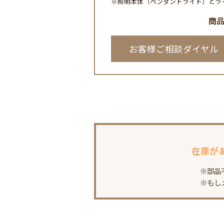
※照明本体（ペンダントライト）とラ
商
お客様ご相談ダイヤル
在庫が
※部品
※もし