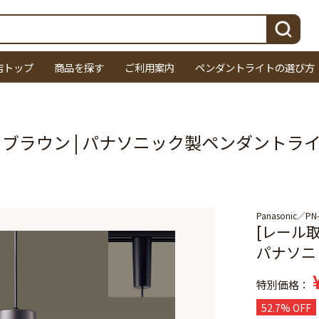
検索
店トップ
商品を探す
ご利用案内
ペンダントライトの選び方
クブラウン | パナソニック製ペンダントラ
Panasonic
PN
[レール取
パナソニ
特別価格
52.7% OFF