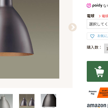
な
電球
電