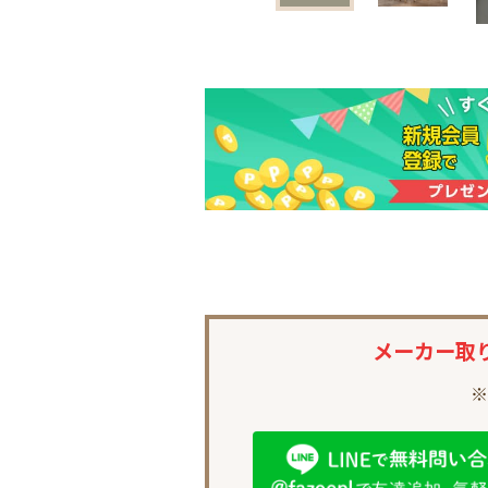
メーカー取
※