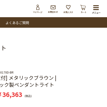
toggl
navig
よくあるご質問
イト
-0170D-BR
付] メタリックブラウン |
ック製ペンダントライト
¥
36,363
税込