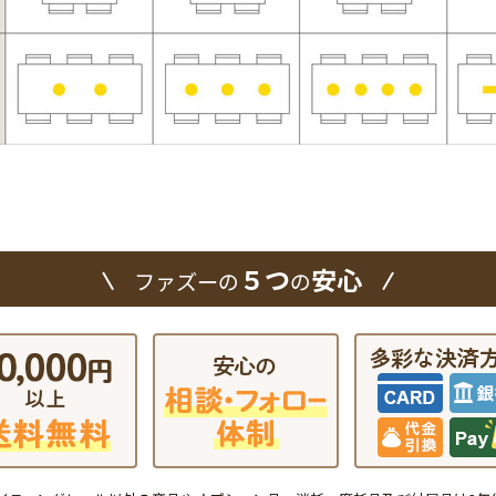
５つ
安心
ファズーの
の