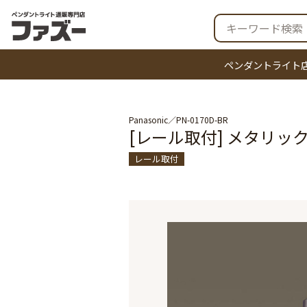
ペンダントライト
Panasonic
PN-0170D-BR
[レール取付] メタリッ
レール取付