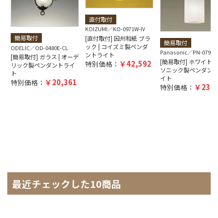
直付取付
KOIZUMI
KO-0971W-IV
簡易取付
[直付取付] 因州和紙 ブラ
簡易取付
ック | コイズミ製ペンダ
ODELIC
OD-0480E-CL
Panasonic
PN-0790E
ントライト
[簡易取付] ガラス | オーデ
[簡易取付] ホワイト |
42,592
特別価格：
リック製ペンダントライ
ソニック製ペンダン
ト
イト
20,361
特別価格：
23,4
特別価格：
最近チェックした10商品