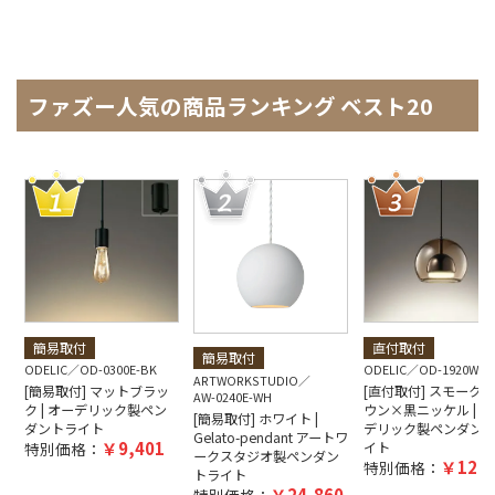
ファズー人気の商品ランキング ベスト20
簡易取付
直付取付
簡易取付
ODELIC
OD-0300E-BK
ODELIC
OD-1920W-B
ARTWORKSTUDIO
[簡易取付] マットブラッ
[直付取付] スモーク
AW-0240E-WH
ク | オーデリック製ペン
ウン×黒ニッケル | オ
[簡易取付] ホワイト |
ダントライト
デリック製ペンダン
Gelato-pendant アートワ
9,401
特別価格：
イト
ークスタジオ製ペンダン
12,5
特別価格：
トライト
24,860
特別価格：