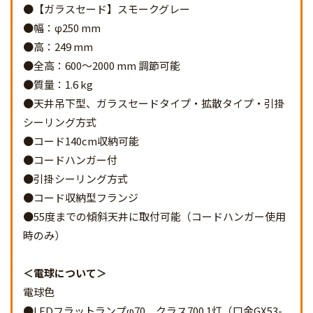
●【ガラスセード】スモークグレー
●幅：φ250 mm
●高：249 mm
●全高：600～2000 mm 調節可能
●質量：1.6 kg
●天井吊下型、ガラスセードタイプ・拡散タイプ・引掛
シーリング方式
●コード140cm収納可能
●コードハンガー付
●引掛シーリング方式
●コード収納型フランジ
●55度までの傾斜天井に取付可能（コードハンガー使用
時のみ）
電球について
電球色
●LEDフラットランプφ70 クラス700 1灯（口金GX53-