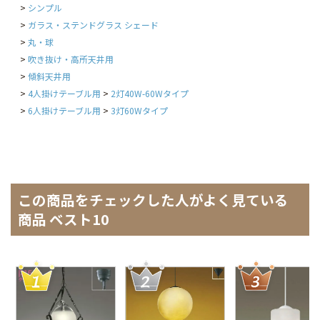
シンプル
ガラス・ステンドグラス シェード
丸・球
吹き抜け・高所天井用
傾斜天井用
4人掛けテーブル用
2灯40W-60Wタイプ
6人掛けテーブル用
3灯60Wタイプ
この商品をチェックした人がよく見ている
商品 ベスト10