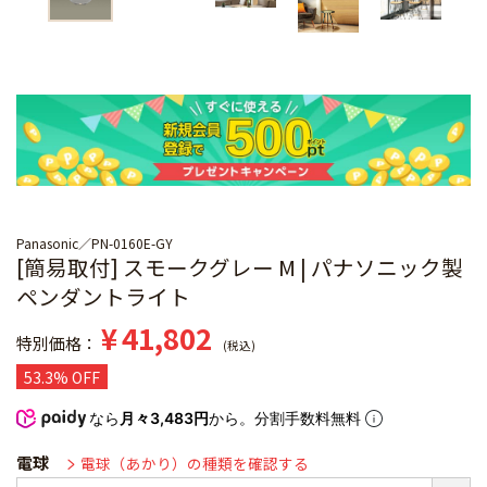
Panasonic
PN-0160E-GY
[簡易取付] スモークグレー M | パナソニック製
ペンダントライト
¥
41,802
特別価格
税込
53.3% OFF
なら
月々3,483円
から。分割手数料無料
電球
電球（あかり）の種類を確認する