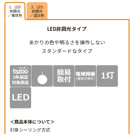
1．LED
2．LED
非調光
非調光
／電球色
／温白色
LED非調光タイプ
あかりの色や明るさを
操作しない
スタンダードなタイプ
商品本体について
引掛シーリング方式