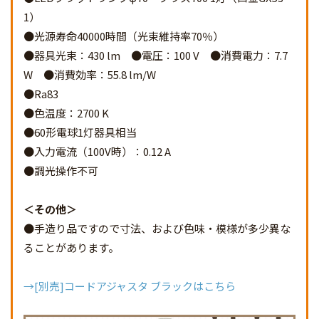
1）
●光源寿命40000時間（光束維持率70％）
●器具光束：430 lm ●電圧：100 V ●消費電力：7.7
W ●消費効率：55.8 lm/W
●Ra83
●色温度：2700 K
●60形電球1灯器具相当
●入力電流（100V時）：0.12 A
●調光操作不可
その他
●手造り品ですので寸法、および色味・模様が多少異な
ることがあります。
→[別売]コードアジャスタ ブラックはこちら