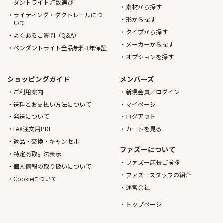
ダントライト灯数選び
素材から探す
ライティング・ダクトレールにつ
形から探す
いて
タイプから探す
よくあるご質問（Q&A）
メーカーから探す
ペンダントライト全品無料3年保証
オプションを探す
ショッピングガイド
メンバーズ
ご利用案内
新規会員／ログイン
送料とお支払い方法について
マイページ
発送について
ログアウト
FAX注文用PDF
カートを見る
返品・交換・キャンセル
ファズーについて
特定商取引法表示
ファズー店長ご挨拶
個人情報の取り扱いについて
ファズースタッフの紹介
Cookieについて
運営会社
トップページ