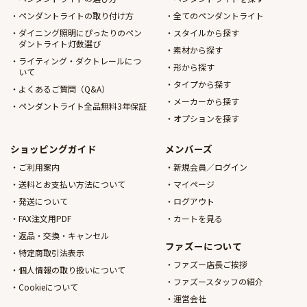
ペンダントライトの取り付け方
全てのペンダントライト
ダイニング照明にぴったりのペン
スタイルから探す
ダントライト灯数選び
素材から探す
ライティング・ダクトレールにつ
形から探す
いて
タイプから探す
よくあるご質問（Q&A）
メーカーから探す
ペンダントライト全品無料3年保証
オプションを探す
ショッピングガイド
メンバーズ
ご利用案内
新規会員／ログイン
送料とお支払い方法について
マイページ
発送について
ログアウト
FAX注文用PDF
カートを見る
返品・交換・キャンセル
ファズーについて
特定商取引法表示
ファズー店長ご挨拶
個人情報の取り扱いについて
ファズースタッフの紹介
Cookieについて
運営会社