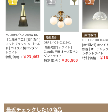
KOIZUMI
KO-0080W-BK
直付取付
簡易取付
【生産終了品】[直付取付]
ODELIC
OD-0640W-W
ORRB
OB-0111E-CL
マットブラック × ゴール
[直付取付] ホワイト 
[簡易取付] ホワイト |
ド | コイズミ製ペンダン
鉄器 | オーデリック製
Claudia WH オーブ製ペン
トライト
ンダントライト
ダントライト
23,463
特別価格：
18,7
特別価格：
30,800
特別価格：
最近チェックした10商品