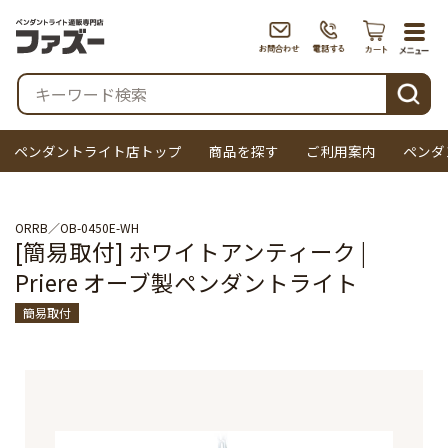
togg
navi
検索
ペンダントライト店トップ
商品を探す
ご利用案内
ペンダ
ORRB
OB-0450E-WH
[簡易取付] ホワイトアンティーク |
Priere オーブ製ペンダントライト
簡易取付