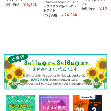
Gelato-pendant アートワ
9,401
特別価格：
イト
ークスタジオ製ペンダン
12,5
特別価格：
トライト
24,860
特別価格：