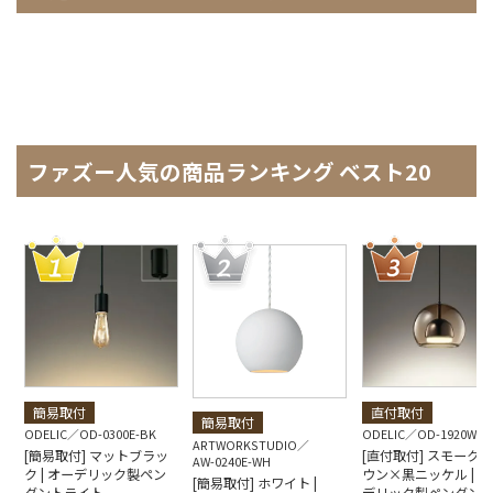
ファズー人気の商品ランキング ベスト20
簡易取付
直付取付
簡易取付
ODELIC
OD-0300E-BK
ODELIC
OD-1920W-B
ARTWORKSTUDIO
[簡易取付] マットブラッ
[直付取付] スモーク
AW-0240E-WH
ク | オーデリック製ペン
ウン×黒ニッケル | オ
[簡易取付] ホワイト |
ダントライト
デリック製ペンダン