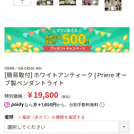
ORRB
OB-0450E-WH
[簡易取付] ホワイトアンティーク | Priere オー
ブ製ペンダントライト
¥
19,800
特別価格
税込
なら
月々1,650円
から。分割手数料無料
電球
電球（あかり）の種類を確認する