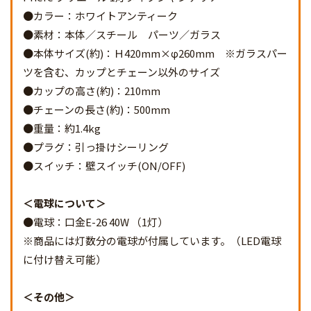
●カラー：ホワイトアンティーク
●素材：本体／スチール パーツ／ガラス
●本体サイズ(約)：Ｈ420mm×φ260mm ※ガラスパー
ツを含む、カップとチェーン以外のサイズ
●カップの高さ(約)：210mm
●チェーンの長さ(約)：500mm
●重量：約1.4kg
●プラグ：引っ掛けシーリング
●スイッチ：壁スイッチ(ON/OFF)
電球について
●電球：口金E-26 40W （1灯）
※商品には灯数分の電球が付属しています。（LED電球
に付け替え可能）
その他