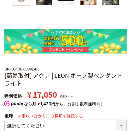
ORRB
OB-0280E-BL
[簡易取付] アクア | LEON オーブ製ペンダント
ライト
¥
17,050
特別価格
税込
〜
なら
月々1,420円
から。分割手数料無料
電球
電球（あかり）の種類を確認する