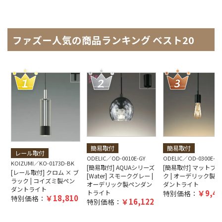
ファズー人気の商品ランキング ベスト20
簡易取付
簡易取付
レール取付
ODELIC
OD-0010E-GY
ODELIC
OD-0300E-B
KOIZUMI
KO-0173D-BK
[簡易取付] AQUAシリーズ
[簡易取付] マットブ
[レール取付] クロム × ブ
[Water] スモークグレー |
ク | オーデリック製ペ
ラック | コイズミ製ペン
オーデリック製ペンダン
ダントライト
ダントライト
9,40
トライト
特別価格：
18,810
特別価格：
16,122
特別価格：