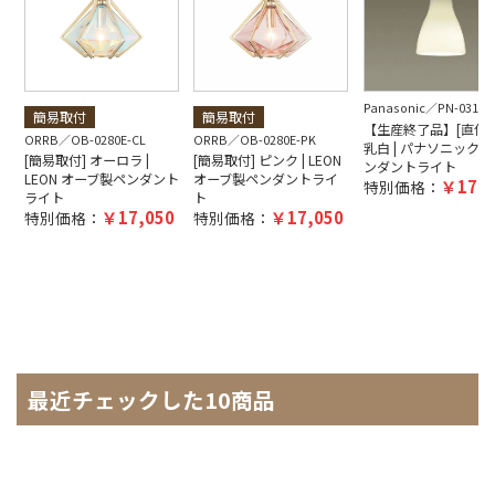
Panasonic
PN-0310
簡易取付
簡易取付
【生産終了品】[直付取
ORRB
OB-0280E-CL
ORRB
OB-0280E-PK
乳白 | パナソニック製
[簡易取付] オーロラ |
[簡易取付] ピンク | LEON
ンダントライト
LEON オーブ製ペンダント
オーブ製ペンダントライ
17,2
特別価格：
ライト
ト
17,050
17,050
特別価格：
特別価格：
最近チェックした10商品