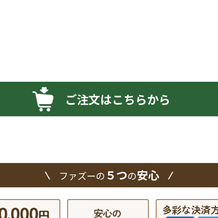
ご注文はこちらから
５つ
安心
ファズーの
の