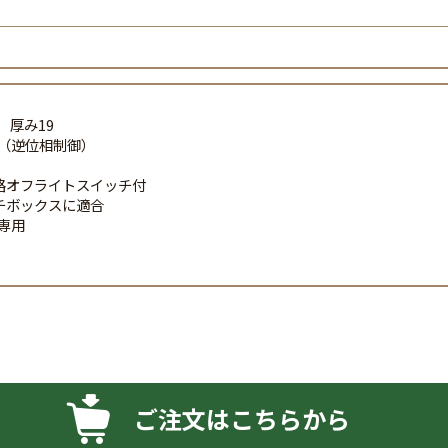
 厚み19
器（逆位相制御）
用
路オフライトスイッチ付
チボックスに適合
具専用
ご注文はこちらから