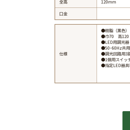
全高
120mm
口金
●樹脂（黒色）
●巾70 高120
●LED用調光
●50･60Hz共
仕様
●調光回路用3
●1個用スイッ
●指定LED器