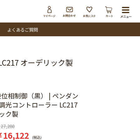
toggl
navig
よくあるご質問
C217 オーデリック製
逆位相制御（黒） | ペンダン
調光コントローラー LC217
ック製
27,280
¥
16,122
税込