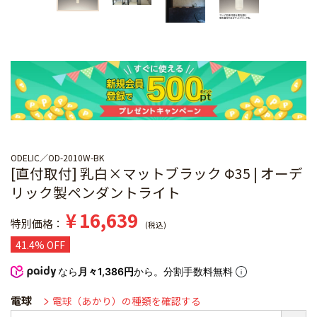
ODELIC
OD-2010W-BK
[直付取付] 乳白×マットブラック Φ35 | オーデ
リック製ペンダントライト
¥
16,639
特別価格
税込
41.4% OFF
なら
月々1,386円
から。分割手数料無料
電球
電球（あかり）の種類を確認する