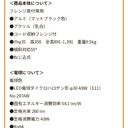
商品本体について
フレンジ直付専用
●アルミ（マットブラック色）
●アクリル（乳白）
●コード収納フレンジ付
●巾φ35 高358 全高891-1,391 重量0.5kg
●傾斜対応55°
●ねじ込式
電球について
電球色
●LED電球ダイクロハロゲン形 φ30 4.8W（E11）
No.297AW
●固有エネルギー消費効率 54.1 lm/W
●定格光束 260 lm
●定格消費電力 4.8W
●Ra94