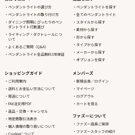
ペンダントライトの選び方
ペンダントライトを探す
ペンダントライトの取り付け方
全てのペンダントライト
ダイニング照明にぴったりのペン
スタイルから探す
ダントライト灯数選び
素材から探す
ライティング・ダクトレールにつ
形から探す
いて
タイプから探す
よくあるご質問（Q&A）
メーカーから探す
ペンダントライト全品無料3年保証
オプションを探す
ショッピングガイド
メンバーズ
ご利用案内
新規会員／ログイン
送料とお支払い方法について
マイページ
発送について
ログアウト
FAX注文用PDF
カートを見る
返品・交換・キャンセル
ファズーについて
特定商取引法表示
ファズー店長ご挨拶
個人情報の取り扱いについて
ファズースタッフの紹介
Cookieについて