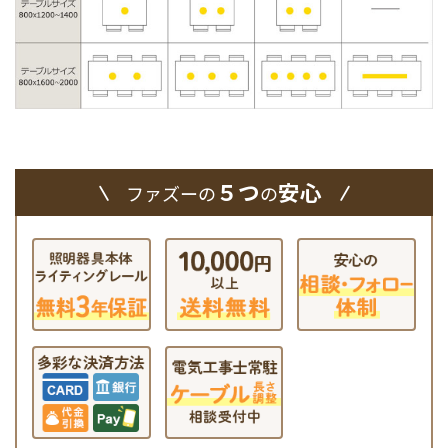
５つ
安心
ファズーの
の