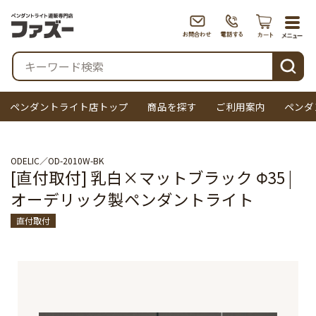
togg
navi
検索
ペンダントライト店トップ
商品を探す
ご利用案内
ペンダ
ODELIC
OD-2010W-BK
[直付取付] 乳白×マットブラック Φ35 |
オーデリック製ペンダントライト
直付取付