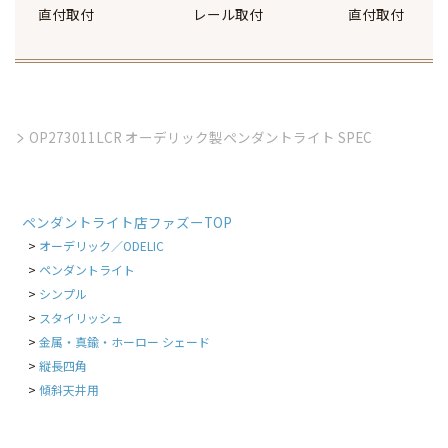
直付取付
レール取付
直付取付
OP273011LCR オーデリック製ペンダントライト SPEC
ペンダントライト店ファズーTOP
オーデリック／ODELIC
ペンダントライト
シンプル
スタイリッシュ
金属・真鍮・ホーロー シェード
縦長四角
傾斜天井用