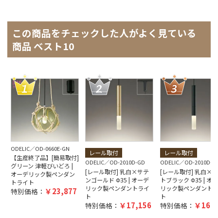
この商品をチェックした人がよく見ている
商品 ベスト10
ODELIC
OD-0660E-GN
レール取付
レール取付
【生産終了品】[簡易取付]
ODELIC
OD-2010D-GD
ODELIC
OD-2010D-B
グリーン 津軽びいどろ |
[レール取付] 乳白×サテ
[レール取付] 乳白×
オーデリック製ペンダン
ンゴールド Φ35 | オーデ
トブラック Φ35 | オ
トライト
リック製ペンダントライ
リック製ペンダント
23,877
特別価格：
ト
ト
17,156
16,6
特別価格：
特別価格：