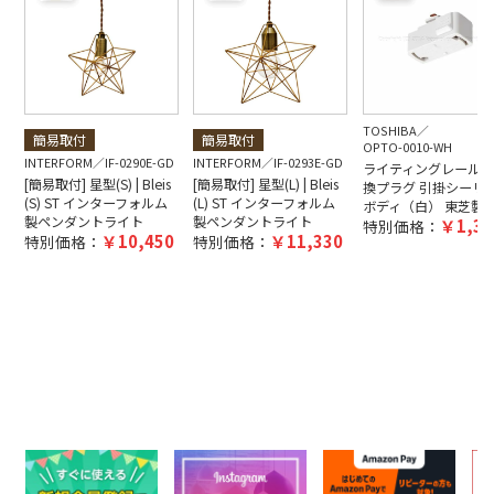
TOSHIBA
簡易取付
簡易取付
OPTO-0010-WH
INTERFORM
IF-0290E-GD
INTERFORM
IF-0293E-GD
ライティングレール用
[簡易取付] 星型(S) | Bleis
[簡易取付] 星型(L) | Bleis
換プラグ 引掛シーリ
(S) ST インターフォルム
(L) ST インターフォルム
ボディ（白） 東芝製
製ペンダントライト
製ペンダントライト
1,38
特別価格：
10,450
11,330
特別価格：
特別価格：