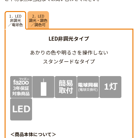
1．LED
2．LED
非調光
調光・調色
／電球色
／調色可
LED非調光タイプ
あかりの色や明るさを
操作しない
スタンダードなタイプ
商品本体について