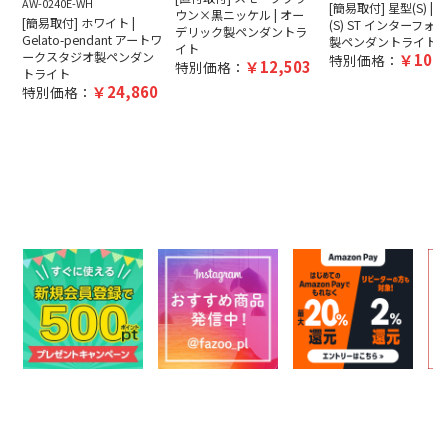
AW-0240E-WH
[簡易取付] 星型(S) | Bl
ウン×黒ニッケル | オー
[簡易取付] ホワイト |
(S) ST インターフォ
デリック製ペンダントラ
Gelato-pendant アートワ
製ペンダントライト
イト
ークスタジオ製ペンダン
10,4
特別価格：
12,503
特別価格：
トライト
24,860
特別価格：