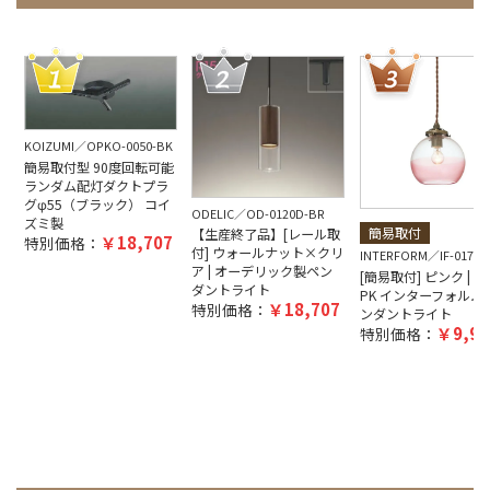
KOIZUMI
OPKO-0050-BK
簡易取付型 90度回転可能
ランダム配灯ダクトプラ
グφ55（ブラック） コイ
ODELIC
OD-0120D-BR
ズミ製
簡易取付
【生産終了品】[レール取
18,707
特別価格：
付] ウォールナット×クリ
INTERFORM
IF-0170E
ア | オーデリック製ペン
[簡易取付] ピンク | Arv
ダントライト
PK インターフォルム
18,707
特別価格：
ンダントライト
9,90
特別価格：