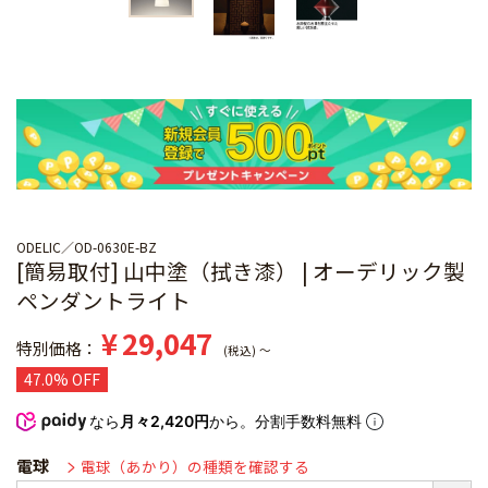
ODELIC
OD-0630E-BZ
[簡易取付] 山中塗（拭き漆） | オーデリック製
ペンダントライト
¥
29,047
特別価格
税込
〜
47.0% OFF
なら
月々2,420円
から。分割手数料無料
電球
電球（あかり）の種類を確認する