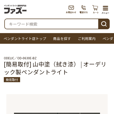
togg
navi
検索
ペンダントライト店トップ
商品を探す
ご利用案内
ペンダ
ODELIC
OD-0630E-BZ
[簡易取付] 山中塗（拭き漆） | オーデリ
ック製ペンダントライト
簡易取付