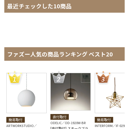
最近チェックした10商品
ファズー人気の商品ランキング ベスト20
直付取付
簡易取付
簡易取付
ODELIC
OD-1920W-BR
ARTWORKSTUDIO
INTERFORM
IF-0290E
[直付取付] スモークブラ