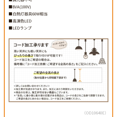
■8VA(100V)
■白熱灯器具60W相当
■高演色LED
■LEDランプ
OD10640E