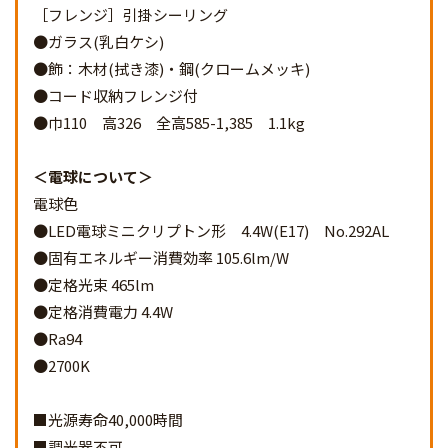
［フレンジ］引掛シーリング
●ガラス(乳白ケシ)
●飾：木材(拭き漆)・鋼(クロームメッキ)
●コード収納フレンジ付
●巾110 高326 全高585-1,385 1.1kg
電球について
電球色
●LED電球ミニクリプトン形 4.4W(E17) No.292AL
●固有エネルギー消費効率 105.6lm/W
●定格光束 465lm
●定格消費電力 4.4W
●Ra94
●2700K
■光源寿命40,000時間
■調光器不可