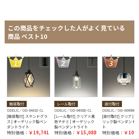
この商品をチェックした人がよく見ている
商品 ベスト10
簡易取付
レール取付
直付取付
ODELIC
OD-0401E-CL
ODELIC
OD-0450D-CL
ODELIC
OD-0090W-C
[簡易取付] ステンドグラ
[レール取付] クリア×黒
[直付取付] クリア | 
ス | オーデリック製ペン
色チヂミ | オーデリック
リック製ペンダント
ダントライト
製ペンダントライト
ト
19,741
15,088
10,9
特別価格：
特別価格：
特別価格：