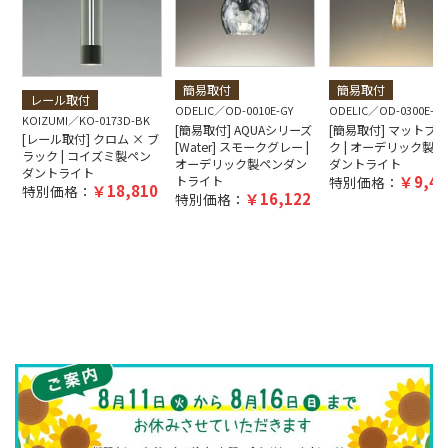
簡易取付
簡易取付
レール取付
ODELIC
OD-0010E-GY
ODELIC
OD-0300E-B
KOIZUMI
KO-0173D-BK
[簡易取付] AQUAシリーズ
[簡易取付] マットブ
[レール取付] クロム × ブ
[Water] スモークグレー |
ク | オーデリック製ペ
ラック | コイズミ製ペン
オーデリック製ペンダン
ダントライト
ダントライト
9,40
トライト
特別価格：
18,810
特別価格：
16,122
特別価格：