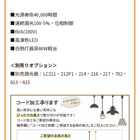
■光源寿命40,000時間
■連続調光100-5%・位相制御
■6VA(100V)
■高演色LED
■白熱灯器具60W相当
別売りオプション
■別売調光器：LC211・212P1・214・216・217・702・
613・615