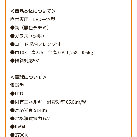
商品本体について
直付専用 LED一体型
●鋼（黒色チヂミ）
●ガラス（透明）
●コード収納フレンジ付
●巾103 高225 全高758-1,258 0.6kg
●傾斜対応55°
電球について
電球色
●LED
●固有エネルギー消費効率 85.6lm/W
●定格光束 514lm
●定格消費電力 6W
●Ra94
●2700K