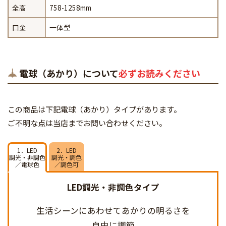
全高
758-1258mm
口金
一体型
電球（あかり）について
必ずお読みください
この商品は下記電球（あかり）タイプがあります。
ご不明な点は当店までお問い合わせください。
1．LED
2．LED
調光・非調色
調光・調色
／電球色
／調色可
LED調光・非調色タイプ
生活シーンにあわせて
あかりの明るさを
自由に調節