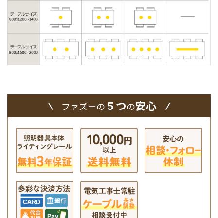
５つ
安心
ファズーの
の