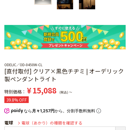
ODELIC
OD-0450W-CL
[直付取付] クリア×黒色チヂミ | オーデリック
製ペンダントライト
¥
15,088
特別価格
税込
〜
39.8% OFF
なら
月々1,257円
から。分割手数料無料
電球
電球（あかり）の種類を確認する