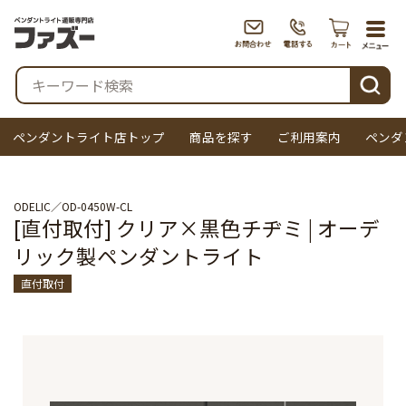
togg
navi
検索
ペンダントライト店トップ
商品を探す
ご利用案内
ペンダ
ODELIC
OD-0450W-CL
[直付取付] クリア×黒色チヂミ | オーデ
リック製ペンダントライト
直付取付