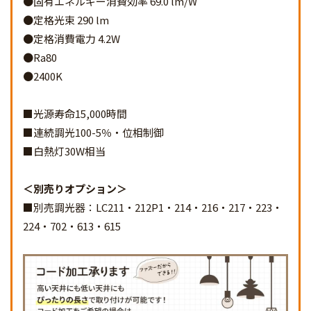
●固有エネルギー消費効率 69.0 lm/W
●定格光束 290 lm
●定格消費電力 4.2W
●Ra80
●2400K
■光源寿命15,000時間
■連続調光100-5％・位相制御
■白熱灯30W相当
別売りオプション
■別売調光器：LC211・212P1・214・216・217・223・
224・702・613・615