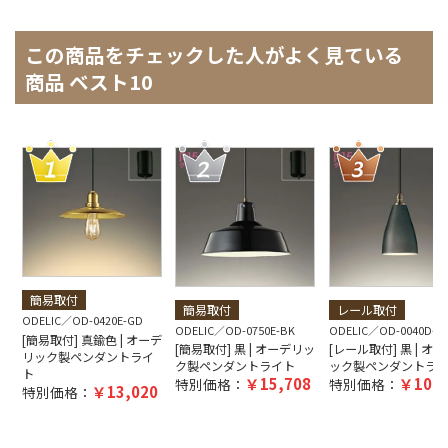
この商品をチェックした人がよく見ている
商品 ベスト10
簡易取付
簡易取付
レール取付
ODELIC
OD-0420E-GD
ODELIC
OD-0750E-BK
ODELIC
OD-0040D-B
[簡易取付] 真鍮色 | オーデ
[簡易取付] 黒 | オーデリッ
[レール取付] 黒 | オ
リック製ペンダントライ
ク製ペンダントライト
ック製ペンダントラ
ト
15,708
10,9
特別価格：
特別価格：
13,020
特別価格：