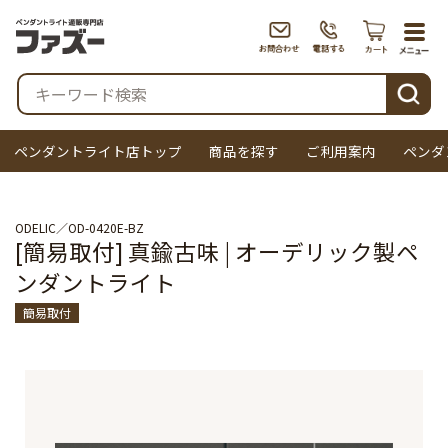
togg
navi
検索
ペンダントライト店トップ
商品を探す
ご利用案内
ペンダ
ODELIC
OD-0420E-BZ
[簡易取付] 真鍮古味 | オーデリック製ペ
ンダントライト
簡易取付