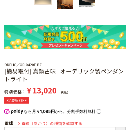
ODELIC
OD-0420E-BZ
[簡易取付] 真鍮古味 | オーデリック製ペンダン
トライト
¥
13,020
特別価格
税込
37.0% OFF
なら
月々1,085円
から。分割手数料無料
電球
電球（あかり）の種類を確認する