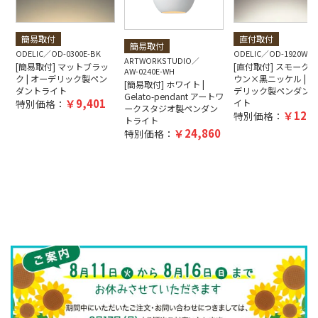
簡易取付
直付取付
簡易取付
ODELIC
OD-0300E-BK
ODELIC
OD-1920W-B
ARTWORKSTUDIO
[簡易取付] マットブラッ
[直付取付] スモーク
AW-0240E-WH
ク | オーデリック製ペン
ウン×黒ニッケル | オ
[簡易取付] ホワイト |
ダントライト
デリック製ペンダン
Gelato-pendant アートワ
9,401
特別価格：
イト
ークスタジオ製ペンダン
12,5
特別価格：
トライト
24,860
特別価格：