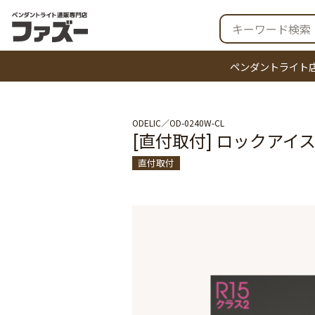
ペンダントライト
ODELIC
OD-0240W-CL
[直付取付] ロックアイ
直付取付