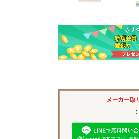
メーカー取
※