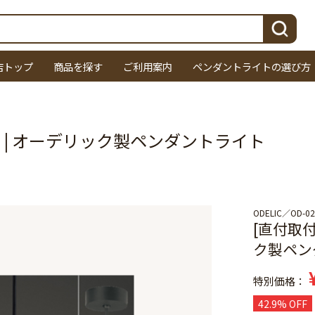
検索
店トップ
商品を探す
ご利用案内
ペンダントライトの選び方
ス | オーデリック製ペンダントライト
ODELIC
OD-02
[直付取付
ク製ペン
特別価格
42.9% OFF