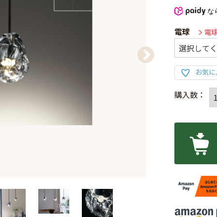
な
電球
電