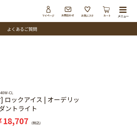
toggl
navig
よくあるご質問
40W-CL
] ロックアイス | オーデリッ
ダントライト
¥
18,707
税込