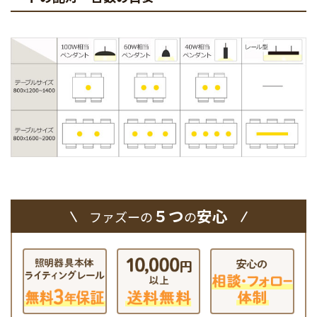
５つ
安心
ファズーの
の