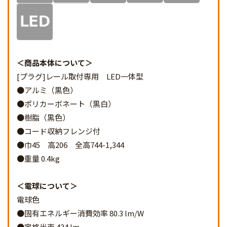
商品本体について
[プラグ]レール取付専用 LED一体型
●アルミ（黒色）
●ポリカーボネート（黒白）
●樹脂（黒色）
●コード収納フレンジ付
●巾45 高206 全高744-1,344
●重量 0.4kg
電球について
電球色
●固有エネルギー消費効率 80.3 lm/W
●定格光束 434 lm