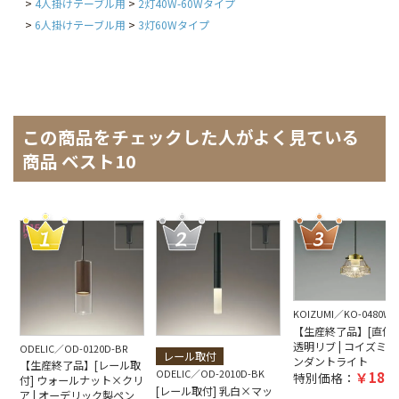
4人掛けテーブル用
2灯40W-60Wタイプ
6人掛けテーブル用
3灯60Wタイプ
この商品をチェックした人がよく見ている
商品 ベスト10
KOIZUMI
KO-0480W-
【生産終了品】[直付取
透明リブ | コイズミ製
ODELIC
OD-0120D-BR
レール取付
ンダントライト
【生産終了品】[レール取
ODELIC
OD-2010D-BK
18,1
特別価格：
付] ウォールナット×クリ
[レール取付] 乳白×マッ
ア | オーデリック製ペン