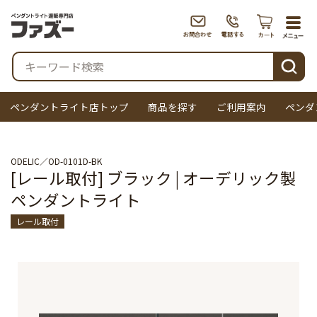
togg
navi
検索
ペンダントライト店トップ
商品を探す
ご利用案内
ペンダ
ODELIC
OD-0101D-BK
[レール取付] ブラック | オーデリック製
ペンダントライト
レール取付