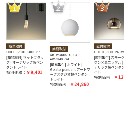
簡易取付
直付取付
簡易取付
ODELIC
OD-0300E-BK
ODELIC
OD-1920W-B
ARTWORKSTUDIO
[簡易取付] マットブラッ
[直付取付] スモーク
AW-0240E-WH
ク | オーデリック製ペン
ウン×黒ニッケル | オ
[簡易取付] ホワイト |
ダントライト
デリック製ペンダン
Gelato-pendant アートワ
9,401
特別価格：
イト
ークスタジオ製ペンダン
12,5
特別価格：
トライト
24,860
特別価格：