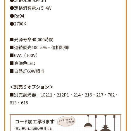
●定格消費電力 5. 4W
●Ra94
●2700K
■光源寿命40,000時間
■連続調光100-5%・位相制御
■6VA（100V）
■高演色LED
■白熱灯60W相当
別売りオプション
■別売調光器：LC211・212P1・214・216・217・702・
613・615