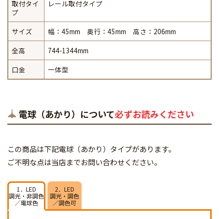
取付タイ
レール取付タイプ
プ
サイズ
幅：45mm 奥行：45mm 高さ：206mm
全高
744-1344mm
口金
一体型
電球（あかり）について
必ずお読みください
この商品は下記電球（あかり）タイプがあります。
ご不明な点は当店までお問い合わせください。
1．LED
2．LED
調光・非調色
調光・調色
／電球色
／調色可