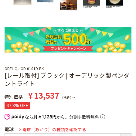
ODELIC
OD-0101D-BK
[レール取付] ブラック | オーデリック製ペンダ
ントライト
¥
13,537
特別価格
税込
〜
37.8% OFF
なら
月々1,128円
から。分割手数料無料
電球
電球（あかり）の種類を確認する