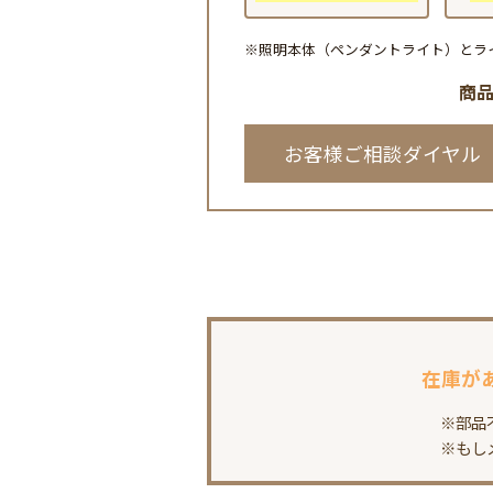
※照明本体（ペンダントライト）とラ
商
お客様ご相談ダイヤル
在庫が
※部品
※もし