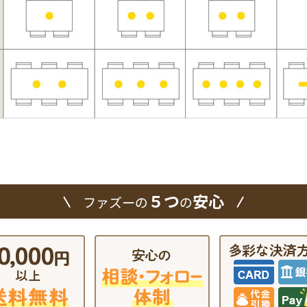
５つ
安心
ファズーの
の