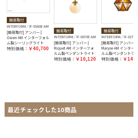
簡易取付
INTERFORM
IF-0560E-AM
簡易取付
簡易取付
[簡易取付] アンバー |
INTERFORM
IF-0070E-AM
INTERFORM
IF-0270E
Owen AM インターフォル
ム製シーリングライト
[簡易取付] アンバー |
[簡易取付] アンバー |
40,700
特別価格：
Riquet AM インターフォ
Maryse AM インター
ルム製ペンダントライト
ルム製ペンダントラ
10,120
14,3
特別価格：
特別価格：
最近チェックした10商品