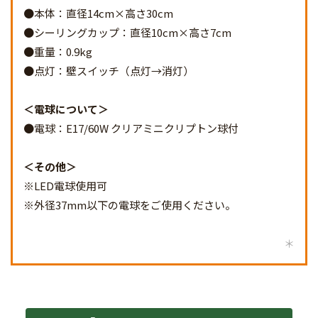
●本体：直径14cm×高さ30cm
●シーリングカップ：直径10cm×高さ7cm
●重量：0.9kg
●点灯：壁スイッチ（点灯→消灯）
電球について
●電球：E17/60W クリアミニクリプトン球付
その他
※LED電球使用可
※外径37mm以下の電球をご使用ください。