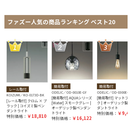
ファズー人気の商品ランキング ベスト20
簡易取付
簡易取付
レール取付
ODELIC
OD-0010E-GY
ODELIC
OD-0300E-B
KOIZUMI
KO-0173D-BK
[簡易取付] AQUAシリーズ
[簡易取付] マットブ
[レール取付] クロム × ブ
[Water] スモークグレー |
ク | オーデリック製ペ
ラック | コイズミ製ペン
オーデリック製ペンダン
ダントライト
ダントライト
9,40
トライト
特別価格：
18,810
特別価格：
16,122
特別価格：