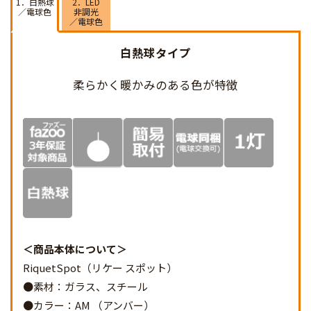
1．白熱球
2．LED
／電球色
非調光
／電球色
白熱球タイプ
柔らかく暖かみのある
色が特徴
商品本体について
RiquetSpot（リケー スポット）
●素材：ガラス、スチール
●カラー：AM （アンバー）