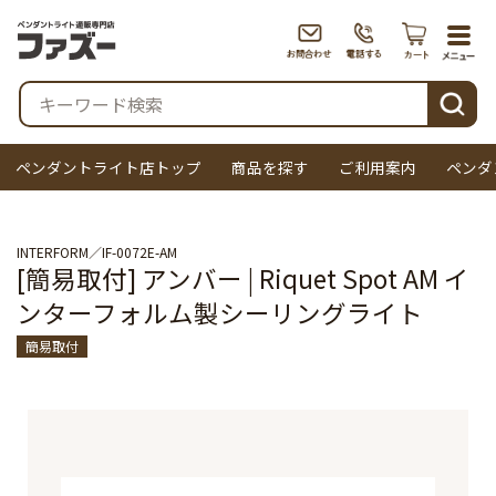
togg
navi
検索
ペンダントライト店トップ
商品を探す
ご利用案内
ペンダ
INTERFORM
IF-0072E-AM
[簡易取付] アンバー | Riquet Spot AM イ
ンターフォルム製シーリングライト
簡易取付