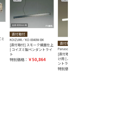
直付取付
ズミ
KOIZUMI
KO-0040W-BK
直付取付
簡易
[直付取付] スモーク鏡面仕上
Panasonic
PN-0021W-WH
ODELIC
| コイズミ製ペンダントライ
[直付取付] ホワイト 吹き抜
[簡易
ト
け用 | パナソニック製ペンダ
古味 
50,864
特別価格：
ントライト
ントラ
43,978
特別価格：
特別価