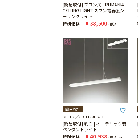
[簡易取付] ブロンズ | RUMANI4
CEILING LIGHT スワン電器製シ
ーリングライト
¥
38,500
特別価格
税込
簡易取付
ODELIC
OD-1100E-WH
[簡易取付] 乳白 | オーデリック製
ペンダントライト
¥
40,938
特別価格
税込
〜