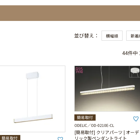
並び替え
横幅順
新着
44
件中
簡易取付
ODELIC
OD-0210E-CL
[簡易取付] クリアパーツ | オーデ
簡易取付
リック製ペンダントライト