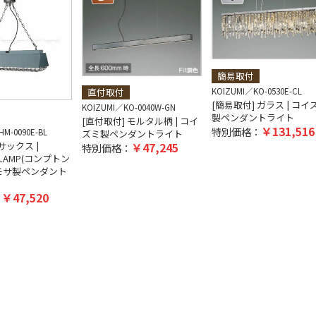
簡易取付
KOIZUMI
KO-0530E-CL
直付取付
[簡易取付] ガラス | コイ
KOIZUMI
KO-0040W-GN
製ペンダントライト
[直付取付] モルタル柄 | コイ
131,516
特別価格：
HM-0090E-BL
ズミ製ペンダントライト
サックス |
47,245
特別価格：
 LAMP(コンプトン
ハモサ製ペンダント
47,520
：