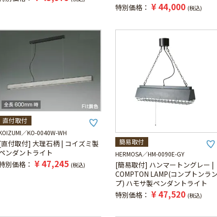
¥
44,000
特別価格
税込
直付取付
KOIZUMI
KO-0040W-WH
簡易取付
[直付取付] 大理石柄 | コイズミ製
ペンダントライト
HERMOSA
HM-0090E-GY
¥
47,245
特別価格
[簡易取付] ハンマートングレー |
税込
COMPTON LAMP(コンプトンラ
プ) ハモサ製ペンダントライト
¥
47,520
特別価格
税込