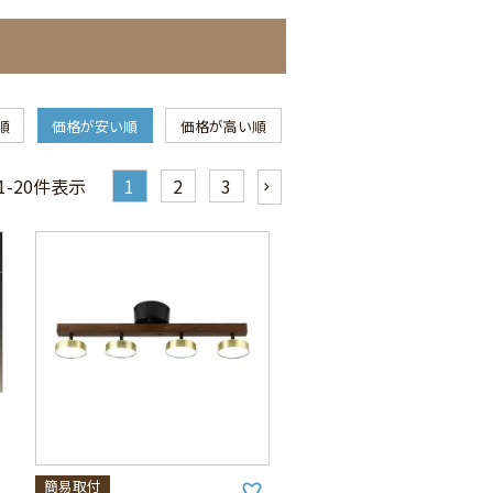
順
価格が安い順
価格が高い順
1
-
20
件表示
1
2
3
簡易取付