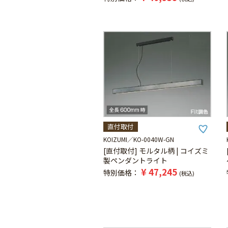
直付取付
KOIZUMI
KO-0040W-GN
[直付取付] モルタル柄 | コイズミ
製ペンダントライト
¥
47,245
特別価格
税込