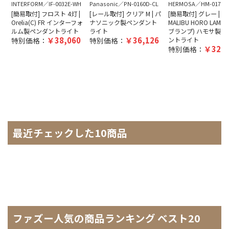
INTERFORM
IF-0032E-WH
Panasonic
PN-0160D-CL
HERMOSA
HM-0170E
[簡易取付] フロスト 4灯 |
[レール取付] クリア M | パ
[簡易取付] グレー |
Orelia(C) FR インターフォ
ナソニック製ペンダント
MALIBU HORO LAMP
ルム製ペンダントライト
ライト
ブランプ) ハモサ製ペ
38,060
36,126
特別価格：
特別価格：
ントライト
32,1
特別価格：
最近チェックした10商品
ファズー人気の商品ランキング ベスト20