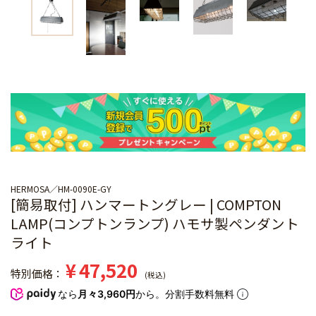
HERMOSA
HM-0090E-GY
[簡易取付] ハンマートングレー | COMPTON
LAMP(コンプトンランプ) ハモサ製ペンダント
ライト
¥
47,520
特別価格
税込
なら
月々3,960円
から。分割手数料無料