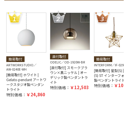
直付取付
簡易取付
簡易取付
ODELIC
OD-1920W-BR
ARTWORKSTUDIO
INTERFORM
IF-0290E
[直付取付] スモークブラ
AW-0240E-WH
[簡易取付] 星型(S) | Bl
ウン×黒ニッケル | オー
[簡易取付] ホワイト |
(S) ST インターフォ
デリック製ペンダントラ
Gelato-pendant アートワ
製ペンダントライト
イト
ークスタジオ製ペンダン
10,4
特別価格：
12,503
特別価格：
トライト
24,860
特別価格：