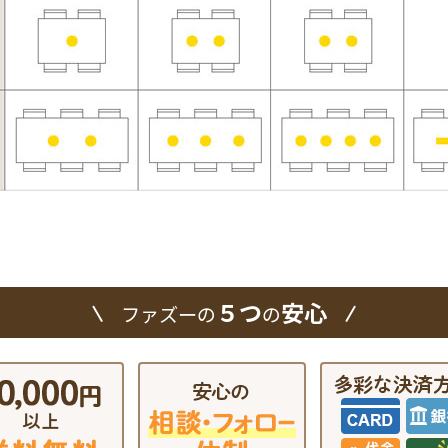
５つ
安心
ファズーの
の