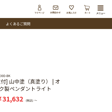
toggl
navig
よくあるご質問
ト
30D-BK
付] 山中塗（真塗り） | オ
ク製ペンダントライト
¥
31,632
税込
〜