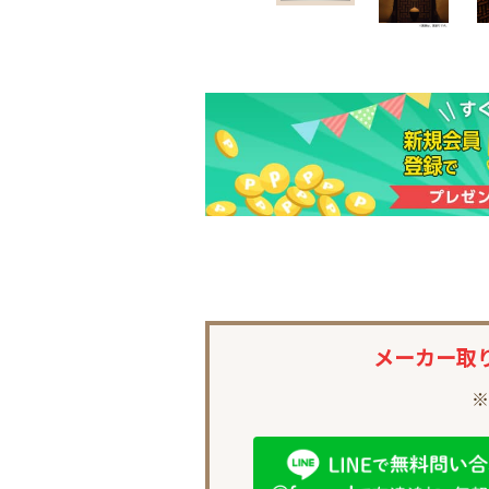
メーカー取
※