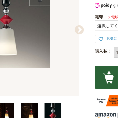
な
電球
電