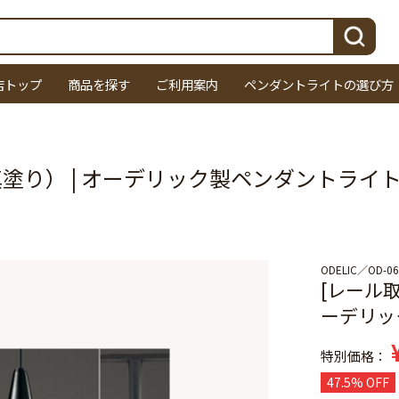
検索
店トップ
商品を探す
ご利用案内
ペンダントライトの選び方
真塗り） | オーデリック製ペンダントライ
ODELIC
OD-06
[レール取
ーデリッ
特別価格
47.5% OFF