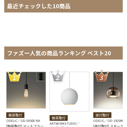
最近チェックした10商品
ファズー人気の商品ランキング ベスト20
簡易取付
直付取付
簡易取付
ODELIC
OD-0300E-BK
ODELIC
OD-1920W-B
ARTWORKSTUDIO
[簡易取付] マットブラッ
[直付取付] スモーク