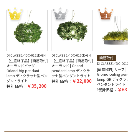
DI CLASSE
DC-0161E-GN
DI CLASSE
DC-0160E-GN
簡易取付
【生産終了品】[簡易取付]
【生産終了品】[簡易取付]
DI CLASSE
DC-0010E
オーランドビッグ |
オーランド | Orland
[簡易取付] リーフ |
Orland-big pendant
pendant lamp ディクラ
Giorno ceiling penda
lamp ディクラッセ製ペン
ッセ製ペンダントライト
lamp GR ディクラッ
22,000
ダントライト
特別価格：
ペンダントライト
35,200
特別価格：
63,8
特別価格：