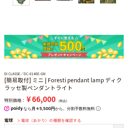
DI CLASSE
DC-0140E-GN
[簡易取付] ミニ | Foresti pendant lamp ディク
ラッセ製ペンダントライト
¥
66,000
特別価格
税込
なら
月々5,500円
から。分割手数料無料
電球
電球（あかり）の種類を確認する