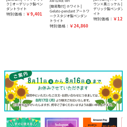
AW-0240E-WH
ク | オーデリック製ペン
ウン×黒ニッケル | オ
[簡易取付] ホワイト |
ダントライト
デリック製ペンダン
Gelato-pendant アートワ
9,401
特別価格：
イト
ークスタジオ製ペンダン
12,5
特別価格：
トライト
24,860
特別価格：