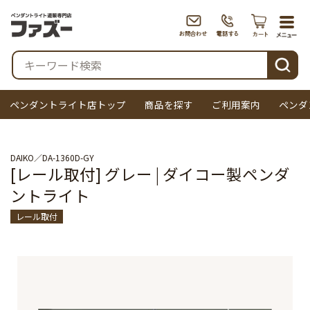
togg
navi
検索
ペンダントライト店トップ
商品を探す
ご利用案内
ペンダ
DAIKO
DA-1360D-GY
[レール取付] グレー | ダイコー製ペンダ
ントライト
レール取付