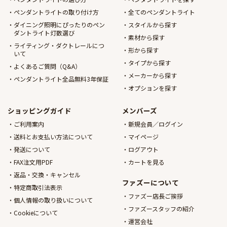
ペンダントライトの取り付け方
全てのペンダントライト
ダイニング照明にぴったりのペン
スタイルから探す
ダントライト灯数選び
素材から探す
ライティング・ダクトレールにつ
形から探す
いて
タイプから探す
よくあるご質問（Q&A）
メーカーから探す
ペンダントライト全品無料3年保証
オプションを探す
ショッピングガイド
メンバーズ
ご利用案内
新規会員／ログイン
送料とお支払い方法について
マイページ
発送について
ログアウト
FAX注文用PDF
カートを見る
返品・交換・キャンセル
ファズーについて
特定商取引法表示
ファズー店長ご挨拶
個人情報の取り扱いについて
ファズースタッフの紹介
Cookieについて
運営会社