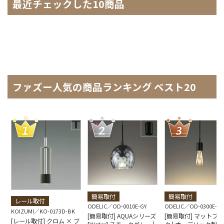
最近チェックした10商品
ファズー人気の商品ランキング ベスト20
簡易取付
簡易取付
レール取付
ODELIC
OD-0010E-GY
ODELIC
OD-0300E-B
KOIZUMI
KO-0173D-BK
[簡易取付] AQUAシリーズ
[簡易取付] マットブ
[レール取付] クロム × ブ