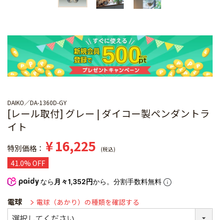
DAIKO
DA-1360D-GY
[レール取付] グレー | ダイコー製ペンダントラ
イト
¥
16,225
特別価格
税込
41.0% OFF
なら
月々1,352円
から。分割手数料無料
電球
電球（あかり）の種類を確認する