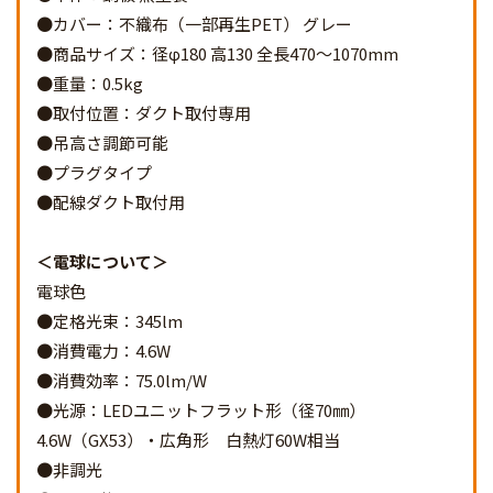
●カバー：不織布（一部再生PET） グレー
●商品サイズ：径φ180 高130 全長470～1070mm
●重量：0.5kg
●取付位置：ダクト取付専用
●吊高さ調節可能
●プラグタイプ
●配線ダクト取付用
電球について
電球色
●定格光束：345lm
●消費電力：4.6W
●消費効率：75.0lm/W
●光源：LEDユニットフラット形（径70㎜）
4.6W（GX53）・広角形 白熱灯60W相当
●非調光