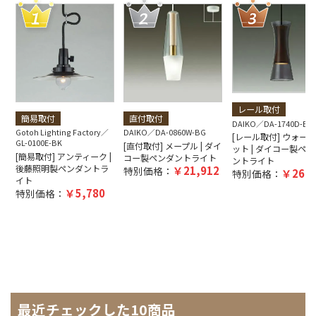
レール取付
簡易取付
直付取付
DAIKO
DA-1740D-BR
Gotoh Lighting Factory
DAIKO
DA-0860W-BG
[レール取付] ウォー
GL-0100E-BK
[直付取付] メープル | ダイ
ット | ダイコー製ペン
[簡易取付] アンティーク |
コー製ペンダントライト
ントライト
後藤照明製ペンダントラ
21,912
特別価格：
26,9
特別価格：
イト
5,780
特別価格：
最近チェックした10商品