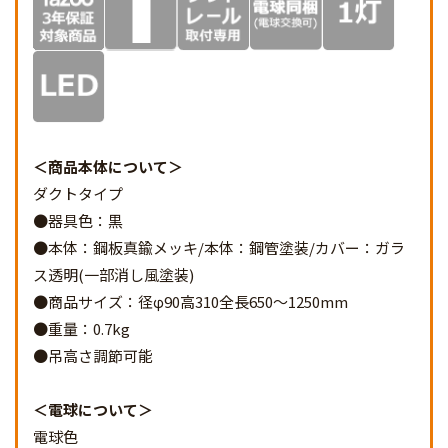
商品本体について
ダクトタイプ
●器具色：黒
●本体：鋼板真鍮メッキ/本体：鋼管塗装/カバー：ガラ
ス透明(一部消し風塗装)
●商品サイズ：径φ90高310全長650～1250mm
●重量：0.7kg
●吊高さ調節可能
電球について
電球色