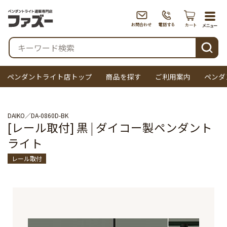
togg
navi
検索
ペンダントライト店トップ
商品を探す
ご利用案内
ペンダ
DAIKO
DA-0860D-BK
[レール取付] 黒 | ダイコー製ペンダント
ライト
レール取付