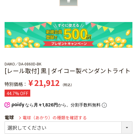
DAIKO
DA-0860D-BK
[レール取付] 黒 | ダイコー製ペンダントライト
¥
21,912
特別価格
税込
44.7% OFF
なら
月々1,826円
から。分割手数料無料
電球
電球（あかり）の種類を確認する