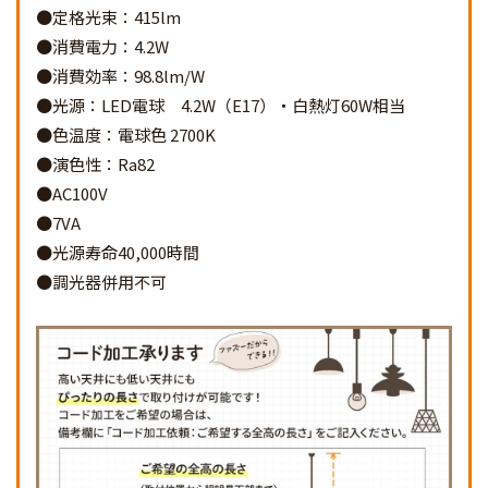
●定格光束：415lm
●消費電力：4.2W
●消費効率：98.8lm/W
●光源：LED電球 4.2W（E17）・白熱灯60W相当
●色温度：電球色 2700K
●演色性：Ra82
●AC100V
●7VA
●光源寿命40,000時間
●調光器併用不可