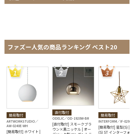
ファズー人気の商品ランキング ベスト20
直付取付
簡易取付
簡易取付
ODELIC
OD-1920W-BR
ARTWORKSTUDIO
INTERFORM
IF-0290E
[直付取付] スモークブラ
AW-0240E-WH
[簡易取付] 星型(S) | Bl
ウン×黒ニッケル | オー
[簡易取付] ホワイト |
(S) ST インターフォ