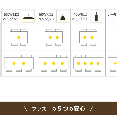
５つ
安心
ファズーの
の