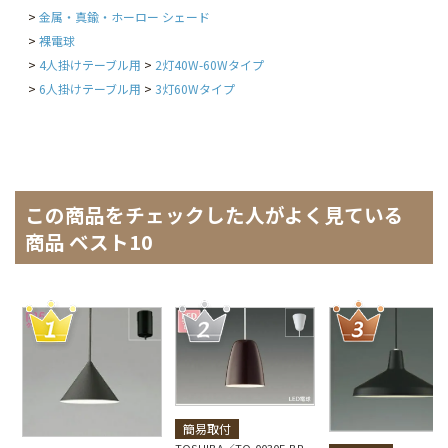
金属・真鍮・ホーロー シェード
裸電球
4人掛けテーブル用
2灯40W-60Wタイプ
6人掛けテーブル用
3灯60Wタイプ
この商品をチェックした人がよく見ている
商品 ベスト10
簡易取付