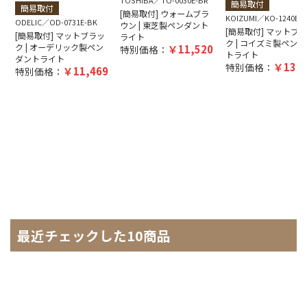
TOSHIBA
TO-0030E-BR
簡易取付
簡易取付
[簡易取付] ウォームブラ
KOIZUMI
KO-1240E-
ODELIC
OD-0731E-BK
ウン | 東芝製ペンダント
[簡易取付] マットブ
[簡易取付] マットブラッ
ライト
ク | コイズミ製ペンダ
ク | オーデリック製ペン
11,520
特別価格：
トライト
ダントライト
13,5
特別価格：
11,469
特別価格：
最近チェックした10商品