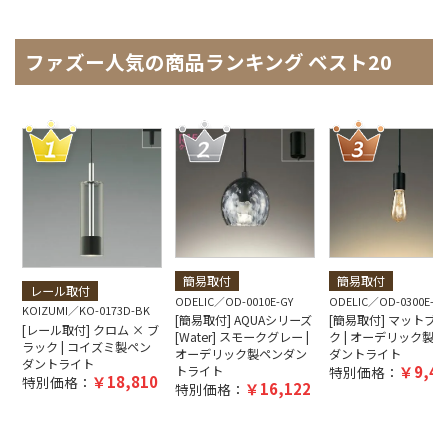
ファズー人気の商品ランキング ベスト20
簡易取付
簡易取付
レール取付
ODELIC
OD-0010E-GY
ODELIC
OD-0300E-B
KOIZUMI
KO-0173D-BK
[簡易取付] AQUAシリーズ
[簡易取付] マットブ
[レール取付] クロム × ブ
[Water] スモークグレー |
ク | オーデリック製ペ
ラック | コイズミ製ペン
オーデリック製ペンダン
ダントライト
ダントライト
9,40
トライト
特別価格：
18,810
特別価格：
16,122
特別価格：