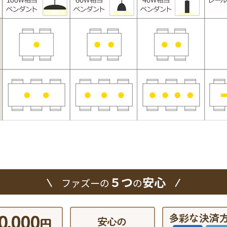
５つ
安心
ファズーの
の