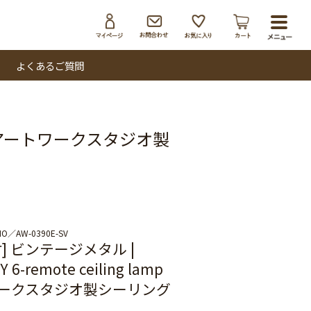
toggl
navig
よくあるご質問
lamp アートワークスタジオ製
IO
AW-0390E-SV
] ビンテージメタル |
 6-remote ceiling lamp
ークスタジオ製シーリング