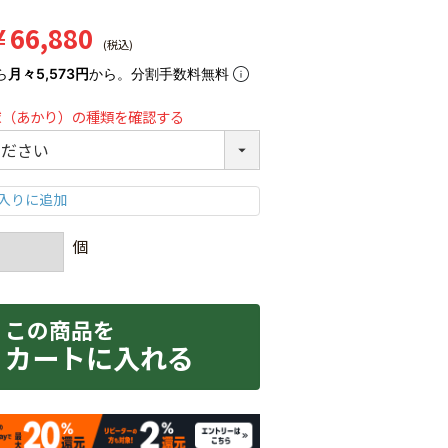
¥
66,880
税込
ら
月々5,573円
から。分割手数料無料
球（あかり）の種類を確認する
カートに入れる