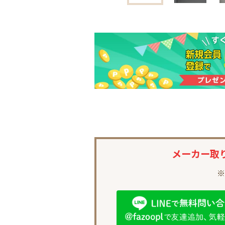
メーカー取
※