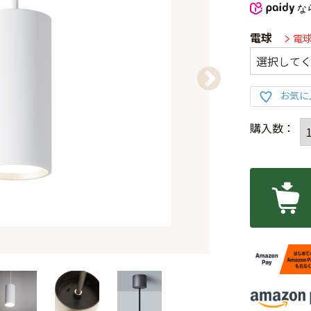
な
電球
電