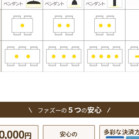
５つ
安心
ファズーの
の