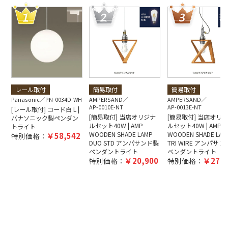
レール取付
簡易取付
簡易取付
Panasonic
PN-0034D-WH
AMPERSAND
AMPERSAND
AP-0010E-NT
AP-0013E-NT
[レール取付] コード白 L |
[簡易取付] 当店オリジナ
[簡易取付] 当店オリ
パナソニック製ペンダン
ルセット40W | AMP
ルセット40W | AMP
トライト
WOODEN SHADE LAMP
WOODEN SHADE LAM
58,542
特別価格：
DUO STD アンパサンド製
TRI WIRE アンパサ
ペンダントライト
ペンダントライト
20,900
27,5
特別価格：
特別価格：