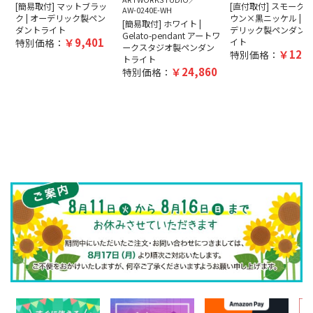
[簡易取付] マットブラッ
[直付取付] スモーク
AW-0240E-WH
ク | オーデリック製ペン
ウン×黒ニッケル | オ
[簡易取付] ホワイト |
ダントライト
デリック製ペンダン
Gelato-pendant アートワ
9,401
特別価格：
イト
ークスタジオ製ペンダン
12,5
特別価格：
トライト
24,860
特別価格：