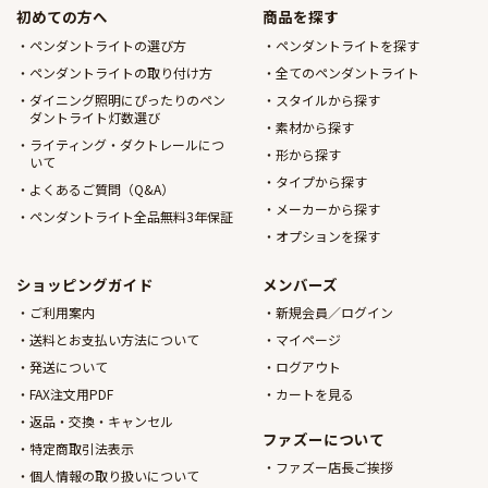
初めての方へ
商品を探す
ペンダントライトの選び方
ペンダントライトを探す
ペンダントライトの取り付け方
全てのペンダントライト
ダイニング照明にぴったりのペン
スタイルから探す
ダントライト灯数選び
素材から探す
ライティング・ダクトレールにつ
形から探す
いて
タイプから探す
よくあるご質問（Q&A）
メーカーから探す
ペンダントライト全品無料3年保証
オプションを探す
ショッピングガイド
メンバーズ
ご利用案内
新規会員／ログイン
送料とお支払い方法について
マイページ
発送について
ログアウト
FAX注文用PDF
カートを見る
返品・交換・キャンセル
ファズーについて
特定商取引法表示
ファズー店長ご挨拶
個人情報の取り扱いについて