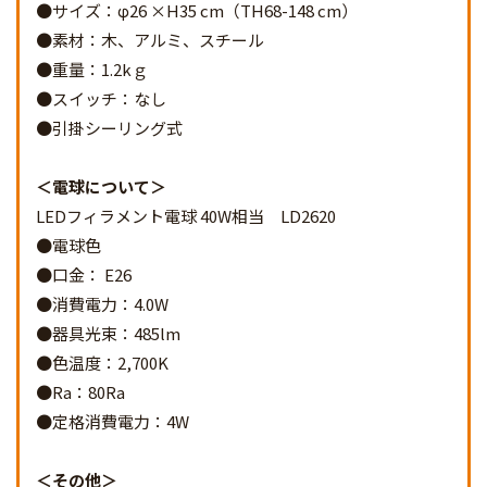
●サイズ：φ26 ×H35 cm（TH68-148 cm）
●素材：木、アルミ、スチール
●重量：1.2kｇ
●スイッチ：なし
●引掛シーリング式
電球について
LEDフィラメント電球 40W相当 LD2620
●電球色
●口金： E26
●消費電力：4.0W
●器具光束：485lm
●色温度：2,700K
●Ra：80Ra
●定格消費電力：4W
その他