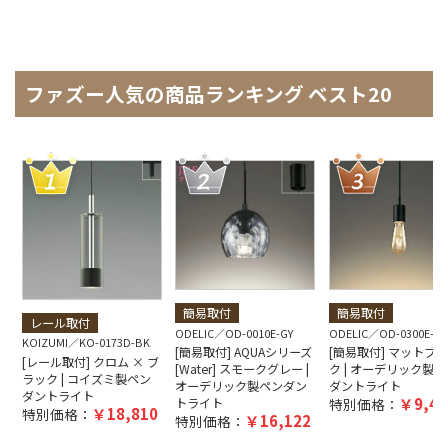
ファズー人気の商品ランキング ベスト20
簡易取付
簡易取付
レール取付
ODELIC
OD-0010E-GY
ODELIC
OD-0300E-B
KOIZUMI
KO-0173D-BK
[簡易取付] AQUAシリーズ
[簡易取付] マットブ
[レール取付] クロム × ブ
[Water] スモークグレー |
ク | オーデリック製ペ
ラック | コイズミ製ペン
オーデリック製ペンダン
ダントライト
ダントライト
9,40
トライト
特別価格：
18,810
特別価格：
16,122
特別価格：