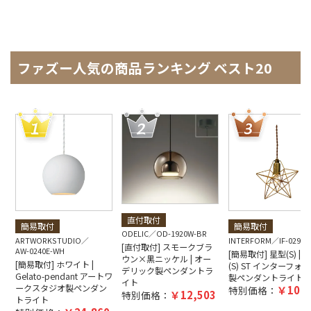
ファズー人気の商品ランキング ベスト20
直付取付
簡易取付
簡易取付
ODELIC
OD-1920W-BR
ARTWORKSTUDIO
INTERFORM
IF-0290E
[直付取付] スモークブラ
AW-0240E-WH
[簡易取付] 星型(S) | Bl
ウン×黒ニッケル | オー
[簡易取付] ホワイト |
(S) ST インターフォ
デリック製ペンダントラ
Gelato-pendant アートワ
製ペンダントライト
イト
ークスタジオ製ペンダン
10,4
特別価格：
12,503
特別価格：
トライト