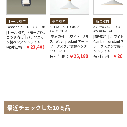
レール取付
簡易取付
簡易取付
Panasonic
PN-0010D-BK
ARTWORKSTUDIO
ARTWORKSTUDIO
AW-0333E-WH
AW-0434E-WH
[レール取付] スモーク(乳
[簡易取付] ホワイト+ブラ
[簡易取付] ホワイト |
白つや消し) | パナソニッ
ス | Wave-pedant アート
Cymbal-pendant ア
ク製ペンダントライト
ワークスタジオ製ペンダ
ワークスタジオ製ペ
23,403
特別価格：
ントライト
ントライト
26,180
26,0
特別価格：
特別価格：
最近チェックした10商品