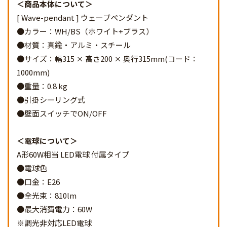
商品本体について
[ Wave-pendant ] ウェーブペンダント
●カラー：WH/BS（ホワイト+ブラス）
●材質：真鍮・アルミ・スチール
●サイズ：幅315 × 高さ200 × 奥行315mm(コード：
1000mm)
●重量：0.8 kg
●引掛シーリング式
●壁面スイッチでON/OFF
電球について
A形60W相当 LED電球 付属タイプ
●電球色
●口金：E26
●全光束：810lm
●最大消費電力：60W
※調光非対応LED電球