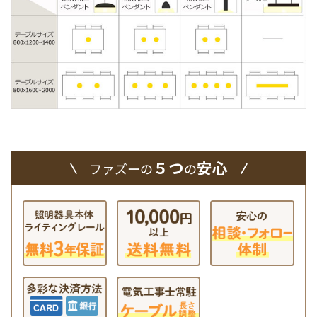
５つ
安心
ファズーの
の