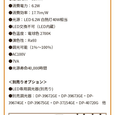
●消費電力：6.2W
●消費効率：17.7lm/W
●光源：LED 6.2W 白熱灯40W相当
●LED交換不可（LED内蔵）
●色温度：電球色 2700K
●演色性：Ra93
●調光可能（1％～100％）
●AC100V
●7VA
●光源寿命40,000時間
別売りオプション
●LED専用調光器(別売り)
●別売調光器：DP-39672GE・DP-39673GE・DP-
39674GE・DP-39675GE・DP-37154GE・DP-40720G 他