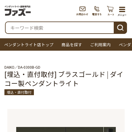
togg
navi
検索
ペンダントライト店トップ
商品を探す
ご利用案内
ペンダ
DAIKO
DA-0300B-GD
[埋込・直付取付] ブラスゴールド | ダイ
コー製ペンダントライト
埋込・直付取付