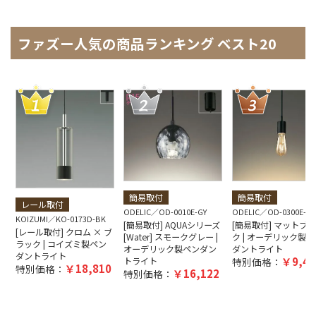
ファズー人気の商品ランキング ベスト20
簡易取付
簡易取付
レール取付
ODELIC
OD-0010E-GY
ODELIC
OD-0300E-B
KOIZUMI
KO-0173D-BK
[簡易取付] AQUAシリーズ
[簡易取付] マットブ
[レール取付] クロム × ブ
[Water] スモークグレー |
ク | オーデリック製ペ
ラック | コイズミ製ペン
オーデリック製ペンダン
ダントライト
ダントライト
9,40
トライト
特別価格：
18,810
特別価格：
16,122
特別価格：