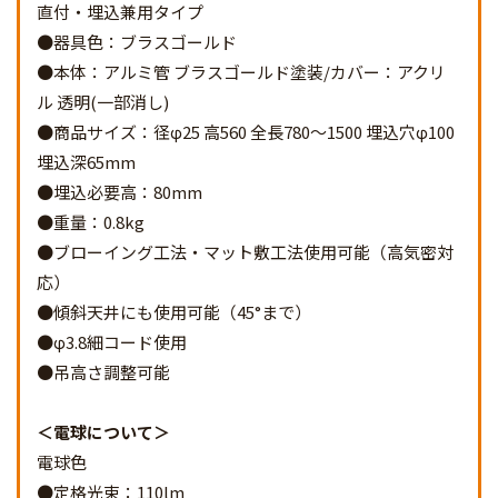
直付・埋込兼用タイプ
●器具色：ブラスゴールド
●本体：アルミ管 ブラスゴールド塗装/カバー：アクリ
ル 透明(一部消し)
●商品サイズ：径φ25 高560 全長780～1500 埋込穴φ100
埋込深65mm
●埋込必要高：80mm
●重量：0.8kg
●ブローイング工法・マット敷工法使用可能（高気密対
応）
●傾斜天井にも使用可能（45°まで）
●φ3.8細コード使用
●吊高さ調整可能
電球について
電球色
●定格光束：110lm