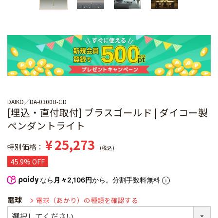
DAIKO
DA-0300B-GD
[埋込・直付取付] ブラスゴールド | ダイコー製
ペンダントライト
¥
25,273
特別価格
税込
45.9% OFF
なら
月々2,106円
から。分割手数料無料
電球
電球（あかり）の種類を確認する