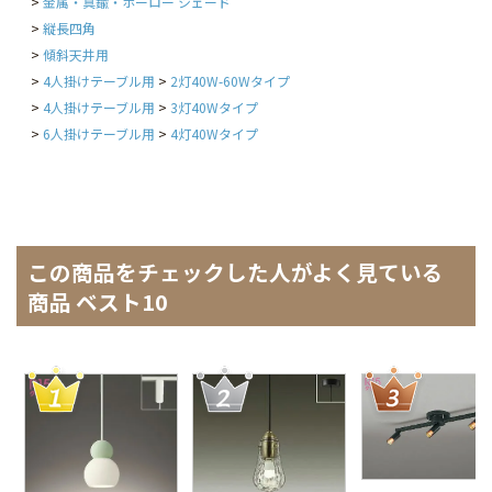
金属・真鍮・ホーロー シェード
縦長四角
傾斜天井用
4人掛けテーブル用
2灯40W-60Wタイプ
4人掛けテーブル用
3灯40Wタイプ
6人掛けテーブル用
4灯40Wタイプ
この商品をチェックした人がよく見ている
商品 ベスト10