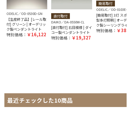
簡易取付
ODELIC
OD-0103E-B
ODELIC
OD-0530D-GN
[簡易取付] 3灯 スポ
直付取付
【生産終了品】[レール取
型多灯照明 | オーデリ
DAIKO
DA-0550W-CL
付] グリーン | オーデリッ
ク製シーリングライ
[直付取付] 石目模様 | ダイ
ク製ペンダントライト
38,8
特別価格：
コー製ペンダントライト
16,122
特別価格：
19,327
特別価格：
最近チェックした10商品