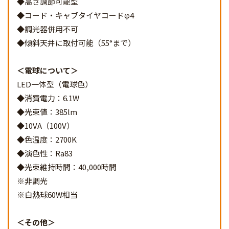
◆高さ調節可能型
◆コード・キャブタイヤコードφ4
◆調光器併用不可
◆傾斜天井に取付可能（55°まで）
電球について
LED一体型（電球色）
◆消費電力：6.1W
◆光束値：385lm
◆10VA（100V）
◆色温度：2700K
◆演色性：Ra83
◆光束維持時間：40,000時間
※非調光
※白熱球60W相当
その他