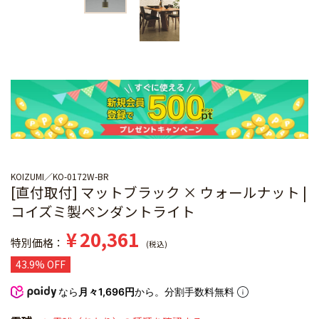
KOIZUMI
KO-0172W-BR
[直付取付] マットブラック × ウォールナット |
コイズミ製ペンダントライト
¥
20,361
特別価格
税込
43.9% OFF
なら
月々1,696円
から。分割手数料無料