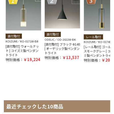
直付取付
直付取付
レール取付
ODELIC
OD-2022W-BK
KOIZUMI
KO-0171W-BR
KOIZUMI
KO-0174D-
[直付取付] ブラック Φ140
[直付取付] ウォールナッ
[レール取付] ゴール
| オーデリック製ペンダン
ト | コイズミ製ペンダン
スモークグレー | コイ
トライト
トライト
ミ製ペンダントライ
13,537
特別価格：
19,224
特別価格：
20,8
特別価格：
最近チェックした10商品