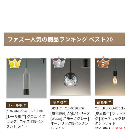
ファズー人気の商品ランキング ベスト20
簡易取付
簡易取付
レール取付
ODELIC
OD-0010E-GY
ODELIC
OD-0300E-B
KOIZUMI
KO-0173D-BK
[簡易取付] AQUAシリーズ
[簡易取付] マットブ
[レール取付] クロム × ブ
[Water] スモークグレー |
ク | オーデリック製ペ
ラック | コイズミ製ペン
オーデリック製ペンダン
ダントライト
ダントライト
9,40
トライト
特別価格：