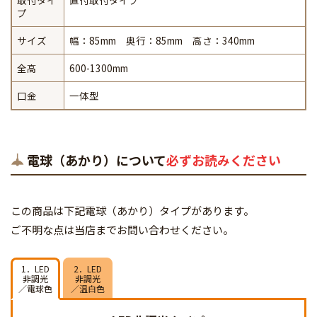
取付タイ
直付取付タイプ
プ
サイズ
幅：85mm 奥行：85mm 高さ：340mm
全高
600-1300mm
口金
一体型
電球（あかり）について
必ずお読みください
この商品は下記電球（あかり）タイプがあります。
ご不明な点は当店までお問い合わせください。
1．LED
2．LED
非調光
非調光
／電球色
／温白色