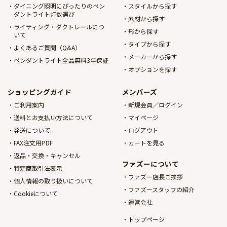
ダイニング照明にぴったりのペン
スタイルから探す
ダントライト灯数選び
素材から探す
ライティング・ダクトレールにつ
形から探す
いて
タイプから探す
よくあるご質問（Q&A）
メーカーから探す
ペンダントライト全品無料3年保証
オプションを探す
ショッピングガイド
メンバーズ
ご利用案内
新規会員／ログイン
送料とお支払い方法について
マイページ
発送について
ログアウト
FAX注文用PDF
カートを見る
返品・交換・キャンセル
ファズーについて
特定商取引法表示
ファズー店長ご挨拶
個人情報の取り扱いについて
ファズースタッフの紹介
Cookieについて
運営会社
トップページ