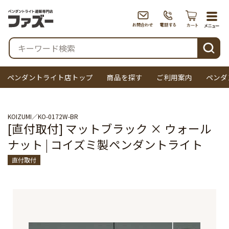
togg
navi
検索
ペンダントライト店トップ
商品を探す
ご利用案内
ペンダ
KOIZUMI
KO-0172W-BR
[直付取付] マットブラック × ウォール
ナット | コイズミ製ペンダントライト
直付取付