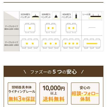
５つ
安心
ファズーの
の