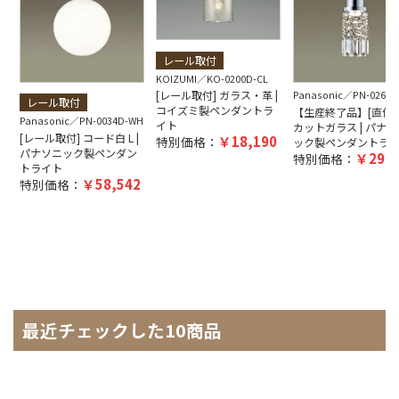
レール取付
KOIZUMI
KO-0200D-CL
[レール取付] ガラス・革 |
Panasonic
PN-0261W
レール取付
コイズミ製ペンダントラ
【生産終了品】[直付取
Panasonic
PN-0034D-WH
イト
カットガラス | パナソ
[レール取付] コード白 L |
18,190
特別価格：
ック製ペンダントラ
パナソニック製ペンダン
29,3
特別価格：
トライト
58,542
特別価格：
最近チェックした10商品