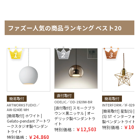
ファズー人気の商品ランキング ベスト20
直付取付
簡易取付
簡易取付
ODELIC
OD-1920W-BR
ARTWORKSTUDIO
INTERFORM
IF-0290E
[直付取付] スモークブラ
AW-0240E-WH
[簡易取付] 星型(S) | Bl
ウン×黒ニッケル | オー
[簡易取付] ホワイト |
(S) ST インターフォ
デリック製ペンダントラ
Gelato-pendant アートワ
製ペンダントライト
イト
ークスタジオ製ペンダン
10,4
特別価格：
12,503
特別価格：
トライト
24,860
特別価格：