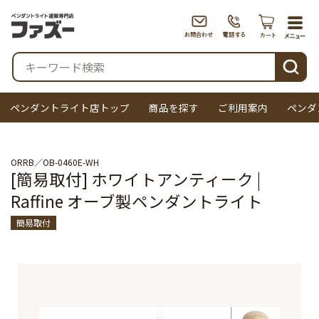
togg
navi
検索
ペンダントライト店トップ
商品を探す
ご利用案内
ペンダ
ORRB
OB-0460E-WH
[簡易取付] ホワイトアンティーク |
Raffine オーブ製ペンダントライト
簡易取付