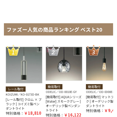
ファズー人気の商品ランキング ベスト20
簡易取付
簡易取付
レール取付
ODELIC
OD-0010E-GY
ODELIC
OD-0300E-B
KOIZUMI
KO-0173D-BK
[簡易取付] AQUAシリーズ
[簡易取付] マットブ
[レール取付] クロム × ブ
[Water] スモークグレー |
ク | オーデリック製ペ
ラック | コイズミ製ペン
オーデリック製ペンダン
ダントライト
ダントライト
9,40
トライト
特別価格：
18,810
特別価格：
16,122
特別価格：