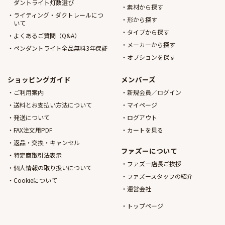
ダントライト灯数選び
素材から探す
ライティング・ダクトレールにつ
形から探す
いて
タイプから探す
よくあるご質問（Q&A）
メーカーから探す
ペンダントライト全品無料3年保証
オプションを探す
ショッピングガイド
メンバーズ
ご利用案内
新規会員／ログイン
送料とお支払い方法について
マイページ
発送について
ログアウト
FAX注文用PDF
カートを見る
返品・交換・キャンセル
ファズーについて
特定商取引法表示
ファズー店長ご挨拶
個人情報の取り扱いについて
ファズースタッフの紹介
Cookieについて
運営会社
トップページ