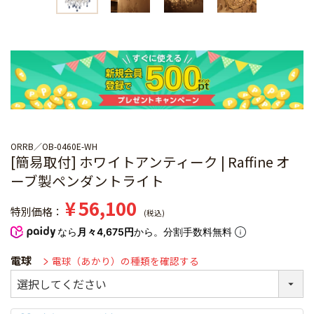
ORRB
OB-0460E-WH
[簡易取付] ホワイトアンティーク | Raffine オ
ーブ製ペンダントライト
¥
56,100
特別価格
税込
なら
月々4,675円
から。分割手数料無料
電球
電球（あかり）の種類を確認する