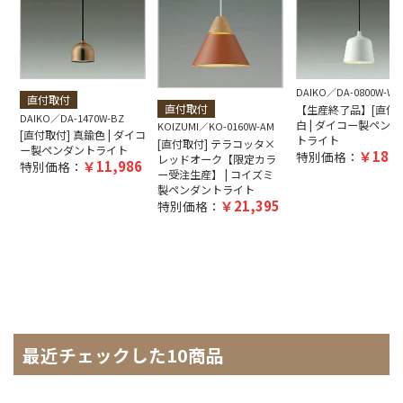
DAIKO
DA-0800W-WH
直付取付
直付取付
【生産終了品】[直付取
DAIKO
DA-1470W-BZ
白 | ダイコー製ペンダ
KOIZUMI
KO-0160W-AM
[直付取付] 真鍮色 | ダイコ
トライト
[直付取付] テラコッタ×
ー製ペンダントライト
18,7
特別価格：
レッドオーク【限定カラ
11,986
特別価格：
ー受注生産】 | コイズミ
製ペンダントライト
21,395
特別価格：
最近チェックした10商品