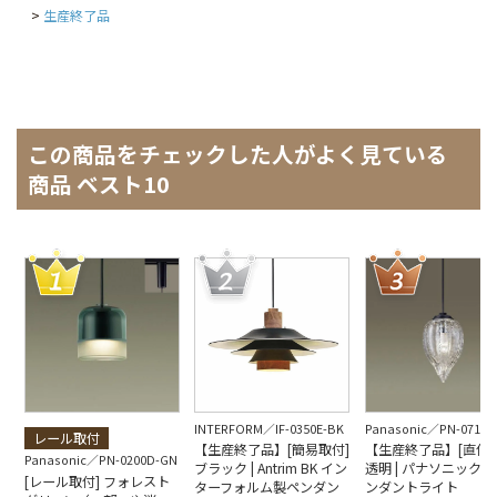
生産終了品
この商品をチェックした人がよく見ている
商品 ベスト10
INTERFORM
IF-0350E-BK
Panasonic
PN-0710W
レール取付
【生産終了品】[簡易取付]
【生産終了品】[直付取
Panasonic
PN-0200D-GN
ブラック | Antrim BK イン
透明 | パナソニック製
[レール取付] フォレスト
ターフォルム製ペンダン
ンダントライト