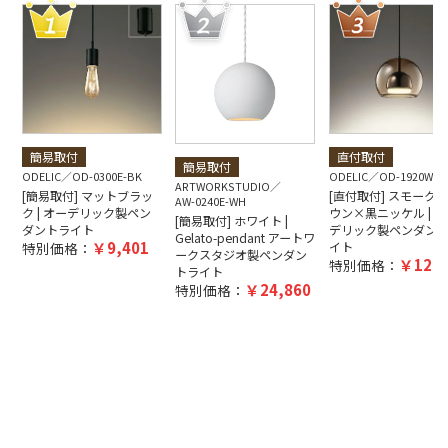
簡易取付
直付取付
簡易取付
ODELIC
OD-0300E-BK
ODELIC
OD-1920W-B
ARTWORKSTUDIO
[簡易取付] マットブラッ
[直付取付] スモーク
AW-0240E-WH
ク | オーデリック製ペン
ウン×黒ニッケル | オ
[簡易取付] ホワイト |
ダントライト
デリック製ペンダン
Gelato-pendant アートワ
9,401
特別価格：
イト
ークスタジオ製ペンダン
12,5
特別価格：
トライト
24,860
特別価格：