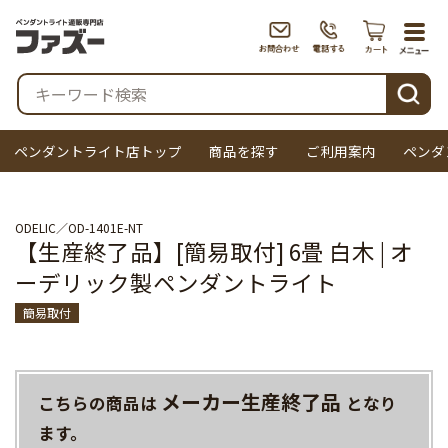
togg
navi
検索
ペンダントライト店トップ
商品を探す
ご利用案内
ペンダ
ODELIC
OD-1401E-NT
【生産終了品】[簡易取付] 6畳 白木 | オ
ーデリック製ペンダントライト
簡易取付
メーカー生産終了品
こちらの商品は
となり
ます。