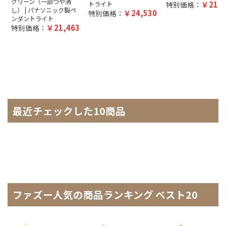
グリーン（一部つや消
21,9
トライト
特別価格：
し） | パナソニック製ペ
24,530
特別価格：
ンダントライト
21,463
特別価格：
最近チェックした10商品
ファズー人気の商品ランキング ベスト20