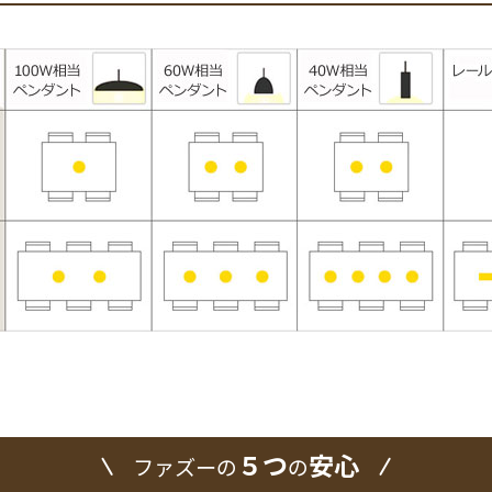
５つ
安心
ファズーの
の