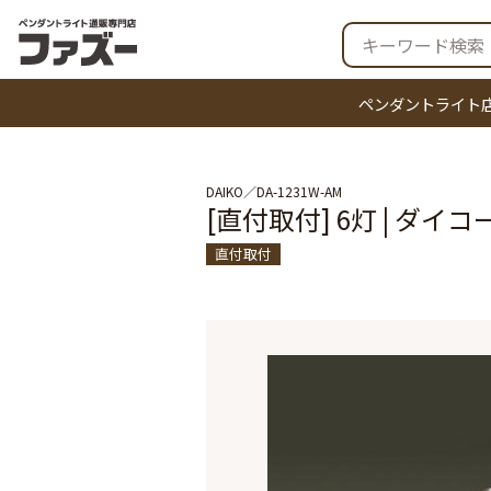
ペンダントライト
DAIKO
DA-1231W-AM
[直付取付] 6灯 | ダ
直付取付