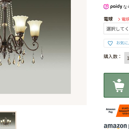
な
電球
電