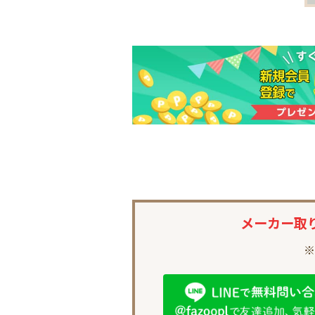
メーカー取
※