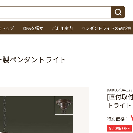
検索
店トップ
商品を探す
ご利用案内
ペンダントライトの選び方
イコー製ペンダントライト
DAIKO
DA-12
[直付取付
トライト
特別価格
52.0% OFF