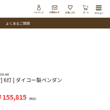
toggl
navig
よくあるご質問
31W-AM
] 6灯 | ダイコー製ペンダン
¥
155,815
税込